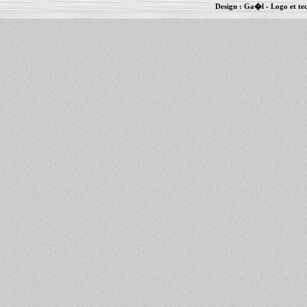
Design :
Ga�l
- Logo et te
Informations :
PowerBook
-
MacBook Pro
-
i