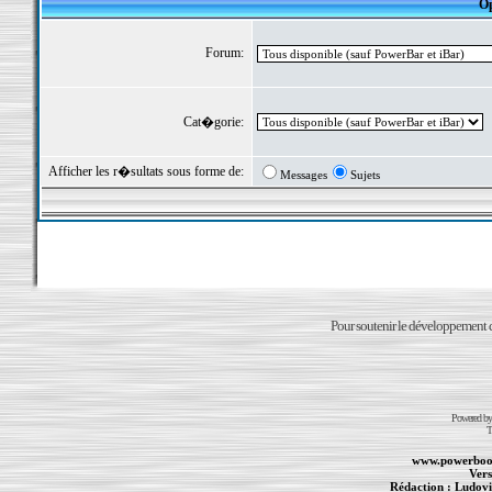
Op
Forum:
Cat�gorie:
Afficher les r�sultats sous forme de:
Messages
Sujets
Pour soutenir le développement du
Powered b
T
www.powerboo
Vers
Rédaction :
Ludovi