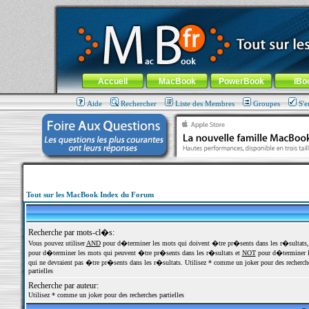
MacBook-fr.com : 100% Apple... 100% nomade !
Aller au contenu
-
Aller au menu général
-
Aller au menu de la
Menu général
Accueil
MacBook
PowerBook
iBo
Aide
Rechercher
Liste des Membres
Groupes
S'e
Tout sur les MacBook Index du Forum
Recherche par mots-cl�s:
Vous pouvez utiliser
AND
pour d�terminer les mots qui doivent �tre pr�sents dans les r�sultats
pour d�terminer les mots qui peuvent �tre pr�sents dans les r�sultats et
NOT
pour d�terminer l
qui ne devraient pas �tre pr�sents dans les r�sultats. Utilisez * comme un joker pour des recherch
partielles
Recherche par auteur:
Utilisez * comme un joker pour des recherches partielles