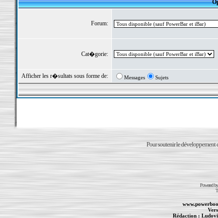
Op
Forum:
Cat�gorie:
Afficher les r�sultats sous forme de:
Messages
Sujets
Pour soutenir le développement du
Powered b
T
www.powerboo
Vers
Rédaction :
Ludovi