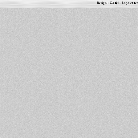
Design :
Ga�l
- Logo et te
Informations :
PowerBook
-
MacBook Pro
-
i