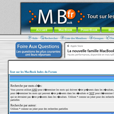
MacBook-fr.com : 100% Apple... 100% nomade !
Aller au contenu
-
Aller au menu général
-
Aller au menu de la
Menu général
Accueil
MacBook
PowerBook
iBo
Aide
Rechercher
Liste des Membres
Groupes
S'e
Tout sur les MacBook Index du Forum
Recherche par mots-cl�s:
Vous pouvez utiliser
AND
pour d�terminer les mots qui doivent �tre pr�sents dans les r�sultats
pour d�terminer les mots qui peuvent �tre pr�sents dans les r�sultats et
NOT
pour d�terminer l
qui ne devraient pas �tre pr�sents dans les r�sultats. Utilisez * comme un joker pour des recherch
partielles
Recherche par auteur:
Utilisez * comme un joker pour des recherches partielles