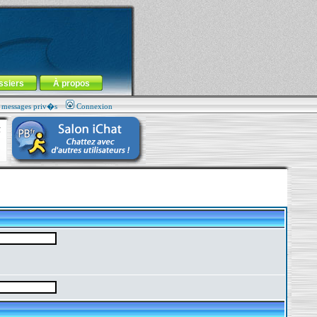
ssiers
À propos
s messages priv�s
Connexion