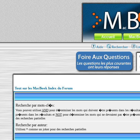
MacBook-fr.com : 100% Apple... 100% nom
Aller au contenu
-
Aller au menu 
Menu général
Accueil
MacB
Aide
Rechercher
Li
Tout sur les MacBook Index du Forum
Recherche par mots-cl�s:
Vous pouvez utiliser
AND
pour d�terminer les mots qui doivent �tre pr�sents dans les r�sulta
pr�sents dans les r�sultats et
NOT
pour d�terminer les mots qui ne devraient pas �tre pr�sents
des recherches partielles
Recherche par auteur:
Utilisez * comme un joker pour des recherches partielles