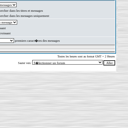
rcher dans les titres et messages
rcher dans les messages uniquement
sant
oissant
premiers caract�res des messages
Toutes les heures sont au format GMT + 2 Heures
Sauter vers: