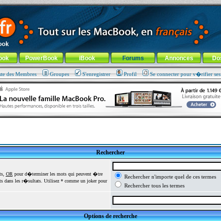
ade !
général
-
Aller au menu de la rubrique
ook
PowerBook
iBook
Forums
Annonces
Do
ste des Membres
Groupes
S'enregistrer
Profil
Se connecter pour v�rifier se
Rechercher
ts,
OR
pour d�terminer les mots qui peuvent �tre
Rechercher n'importe quel de ces termes
 dans les r�sultats. Utilisez * comme un joker pour
Rechercher tous les termes
Options de recherche