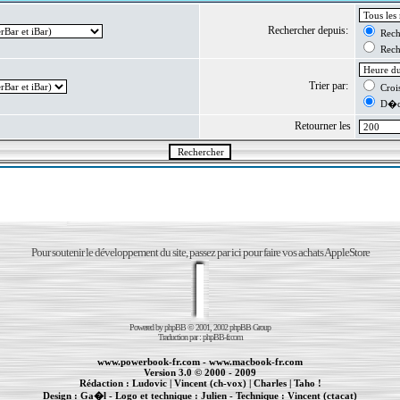
Rechercher depuis:
Reche
Reche
Trier par:
Crois
D�cr
Retourner les
Pour soutenir le développement du site, passez par ici pour faire vos achats AppleStore
Powered by
phpBB
© 2001, 2002 phpBB Group
Traduction par :
phpBB-fr.com
www.powerbook-fr.com
-
www.macbook-fr.com
Version 3.0 © 2000 - 2009
Rédaction :
Ludovic
|
Vincent (ch-vox)
|
Charles
|
Taho !
Design :
Ga�l
- Logo et technique :
Julien
- Technique :
Vincent (ctacat)