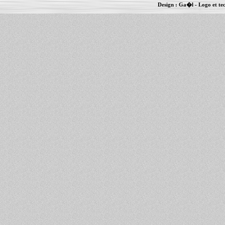
Design :
Ga�l
- Logo et te
Informations :
PowerBook
-
MacBook Pro
-
i