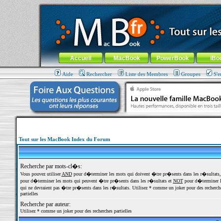
MacBook-fr.com : 100% Apple... 100% nomade !
Aller au contenu
-
Aller au menu général
-
Aller au menu de la
Menu général
Accueil
MacBook
PowerBook
iBo
Aide
Rechercher
Liste des Membres
Groupes
S'e
Tout sur les MacBook Index du Forum
Recherche par mots-cl�s:
Vous pouvez utiliser
AND
pour d�terminer les mots qui doivent �tre pr�sents dans les r�sultats
pour d�terminer les mots qui peuvent �tre pr�sents dans les r�sultats et
NOT
pour d�terminer l
qui ne devraient pas �tre pr�sents dans les r�sultats. Utilisez * comme un joker pour des recherch
partielles
Recherche par auteur:
Utilisez * comme un joker pour des recherches partielles