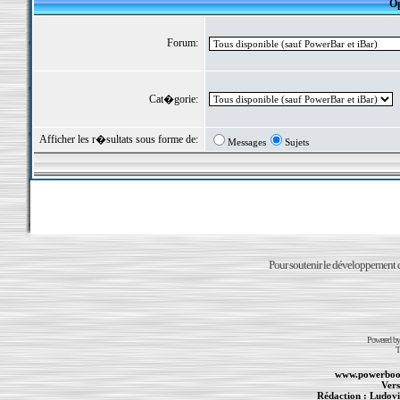
Op
Forum:
Cat�gorie:
Afficher les r�sultats sous forme de:
Messages
Sujets
Pour soutenir le développement du
Powered b
T
www.powerboo
Vers
Rédaction :
Ludovi