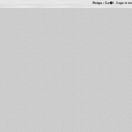
Design :
Ga�l
- Logo et te
Informations :
PowerBook
-
MacBook Pro
-
i