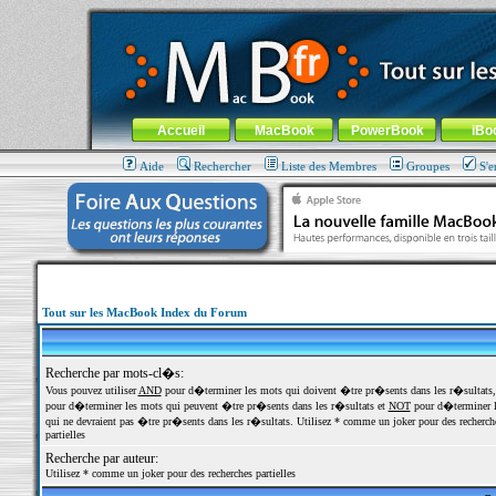
MacBook-fr.com : 100% Apple... 100% nomade !
Aller au contenu
-
Aller au menu général
-
Aller au menu de la
Menu général
Accueil
MacBook
PowerBook
iBo
Aide
Rechercher
Liste des Membres
Groupes
S'e
Tout sur les MacBook Index du Forum
Recherche par mots-cl�s:
Vous pouvez utiliser
AND
pour d�terminer les mots qui doivent �tre pr�sents dans les r�sultats
pour d�terminer les mots qui peuvent �tre pr�sents dans les r�sultats et
NOT
pour d�terminer l
qui ne devraient pas �tre pr�sents dans les r�sultats. Utilisez * comme un joker pour des recherch
partielles
Recherche par auteur:
Utilisez * comme un joker pour des recherches partielles