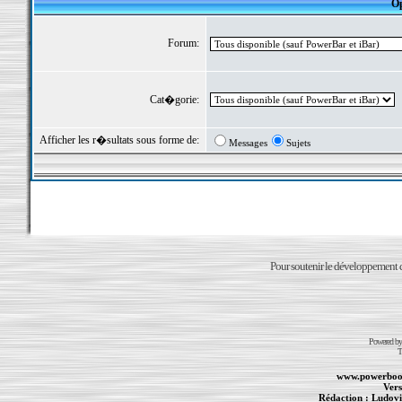
Op
Forum:
Cat�gorie:
Afficher les r�sultats sous forme de:
Messages
Sujets
Pour soutenir le développement du
Powered b
T
www.powerboo
Vers
Rédaction :
Ludovi