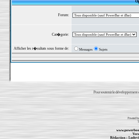
Op
Forum:
Cat�gorie:
Afficher les r�sultats sous forme de:
Messages
Sujets
Pour soutenir le développement du
Powered b
T
www.powerboo
Vers
Rédaction :
Ludovi