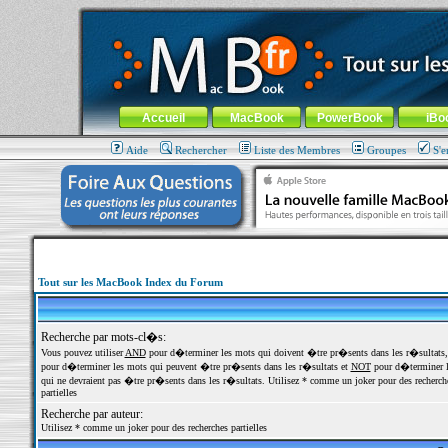
MacBook-fr.com : 100% Apple... 100% nomade !
Aller au contenu
-
Aller au menu général
-
Aller au menu de la
Menu général
Accueil
MacBook
PowerBook
iBo
Aide
Rechercher
Liste des Membres
Groupes
S'e
Tout sur les MacBook Index du Forum
Recherche par mots-cl�s:
Vous pouvez utiliser
AND
pour d�terminer les mots qui doivent �tre pr�sents dans les r�sultats
pour d�terminer les mots qui peuvent �tre pr�sents dans les r�sultats et
NOT
pour d�terminer l
qui ne devraient pas �tre pr�sents dans les r�sultats. Utilisez * comme un joker pour des recherch
partielles
Recherche par auteur:
Utilisez * comme un joker pour des recherches partielles