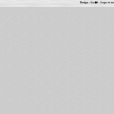
Design :
Ga�l
- Logo et te
Informations :
PowerBook
-
MacBook Pro
-
i