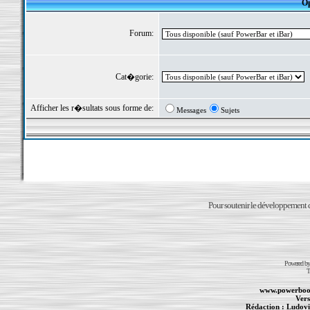
Op
Forum:
Cat�gorie:
Afficher les r�sultats sous forme de:
Messages
Sujets
Pour soutenir le développement du
Powered b
T
www.powerboo
Vers
Rédaction :
Ludovi