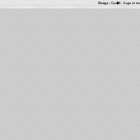
Design :
Ga�l
- Logo et te
Informations :
PowerBook
-
MacBook Pro
-
i