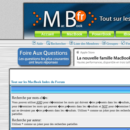
MacBook-fr.com : 100% Apple... 100% nomade !
Aller au contenu
-
Aller au menu général
-
Aller au menu de la
Menu général
Accueil
MacBook
PowerBook
iBo
Aide
Rechercher
Liste des Membres
Groupes
S'e
Tout sur les MacBook Index du Forum
Recherche par mots-cl�s:
Vous pouvez utiliser
AND
pour d�terminer les mots qui doivent �tre pr�sents dans les r�sultats
pour d�terminer les mots qui peuvent �tre pr�sents dans les r�sultats et
NOT
pour d�terminer l
qui ne devraient pas �tre pr�sents dans les r�sultats. Utilisez * comme un joker pour des recherch
partielles
Recherche par auteur:
Utilisez * comme un joker pour des recherches partielles