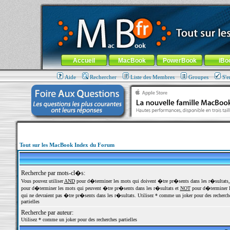
MacBook-fr.com : 100% Apple... 100% nomade !
Aller au contenu
-
Aller au menu général
-
Aller au menu de la
Menu général
Accueil
MacBook
PowerBook
iBo
Aide
Rechercher
Liste des Membres
Groupes
S'e
Tout sur les MacBook Index du Forum
Recherche par mots-cl�s:
Vous pouvez utiliser
AND
pour d�terminer les mots qui doivent �tre pr�sents dans les r�sultats
pour d�terminer les mots qui peuvent �tre pr�sents dans les r�sultats et
NOT
pour d�terminer l
qui ne devraient pas �tre pr�sents dans les r�sultats. Utilisez * comme un joker pour des recherch
partielles
Recherche par auteur:
Utilisez * comme un joker pour des recherches partielles