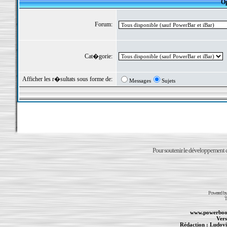
Op
Forum:
Cat�gorie:
Afficher les r�sultats sous forme de:
Messages
Sujets
Pour soutenir le développement du
Powered b
T
www.powerboo
Vers
Rédaction :
Ludovi