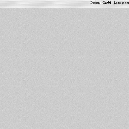
Design :
Ga�l
- Logo et te
Informations :
PowerBook
-
MacBook Pro
-
i