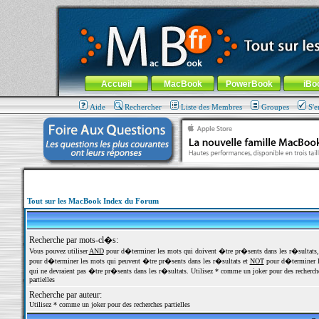
MacBook-fr.com : 100% Apple... 100% nomade !
Aller au contenu
-
Aller au menu général
-
Aller au menu de la
Menu général
Accueil
MacBook
PowerBook
iBo
Aide
Rechercher
Liste des Membres
Groupes
S'e
Tout sur les MacBook Index du Forum
Recherche par mots-cl�s:
Vous pouvez utiliser
AND
pour d�terminer les mots qui doivent �tre pr�sents dans les r�sultats
pour d�terminer les mots qui peuvent �tre pr�sents dans les r�sultats et
NOT
pour d�terminer l
qui ne devraient pas �tre pr�sents dans les r�sultats. Utilisez * comme un joker pour des recherch
partielles
Recherche par auteur:
Utilisez * comme un joker pour des recherches partielles