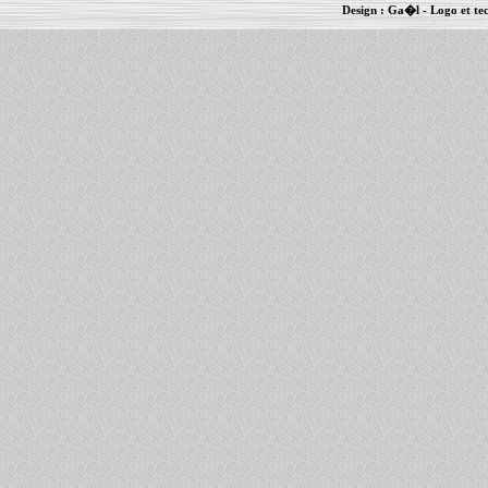
Design :
Ga�l
- Logo et te
Informations :
PowerBook
-
MacBook Pro
-
i