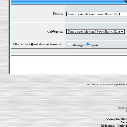
Op
Forum:
Cat�gorie:
Afficher les r�sultats sous forme de:
Messages
Sujets
Pour soutenir le développement du
Powered b
T
www.powerboo
Vers
Rédaction :
Ludovi