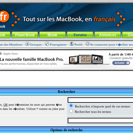
ade !
général
-
Aller au menu de la rubrique
ook
PowerBook
iBook
Forums
Annonces
Do
ste des Membres
Groupes
S'enregistrer
Profil
Se connecter pour v�rifier se
Rechercher
ts,
OR
pour d�terminer les mots qui peuvent �tre
Rechercher n'importe quel de ces termes
 dans les r�sultats. Utilisez * comme un joker pour
Rechercher tous les termes
Options de recherche