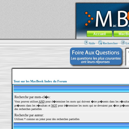
MacBook-fr.com : 100% Apple... 100% nom
Aller au contenu
-
Aller au menu 
Menu général
Accueil
MacB
Aide
Rechercher
Li
Tout sur les MacBook Index du Forum
Recherche par mots-cl�s:
Vous pouvez utiliser
AND
pour d�terminer les mots qui doivent �tre pr�sents dans les r�sulta
pr�sents dans les r�sultats et
NOT
pour d�terminer les mots qui ne devraient pas �tre pr�sents
des recherches partielles
Recherche par auteur:
Utilisez * comme un joker pour des recherches partielles