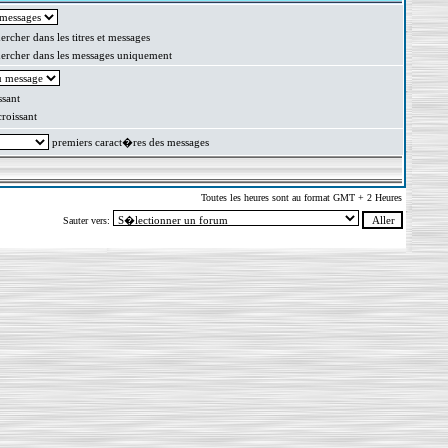
rcher dans les titres et messages
rcher dans les messages uniquement
sant
oissant
premiers caract�res des messages
Toutes les heures sont au format GMT + 2 Heures
Sauter vers: