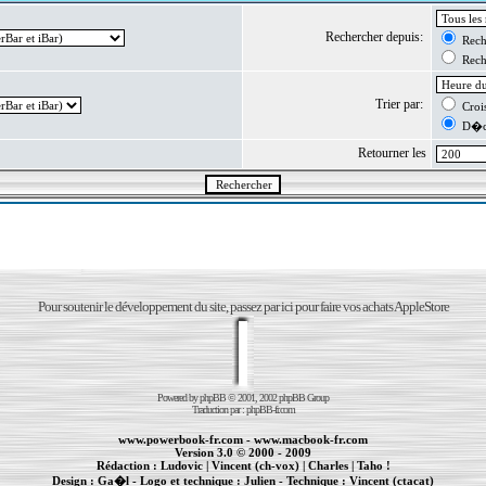
Rechercher depuis:
Reche
Reche
Trier par:
Crois
D�cr
Retourner les
Pour soutenir le développement du site, passez par ici pour faire vos achats AppleStore
Powered by
phpBB
© 2001, 2002 phpBB Group
Traduction par :
phpBB-fr.com
www.powerbook-fr.com
-
www.macbook-fr.com
Version 3.0 © 2000 - 2009
Rédaction :
Ludovic
|
Vincent (ch-vox)
|
Charles
|
Taho !
Design :
Ga�l
- Logo et technique :
Julien
- Technique :
Vincent (ctacat)