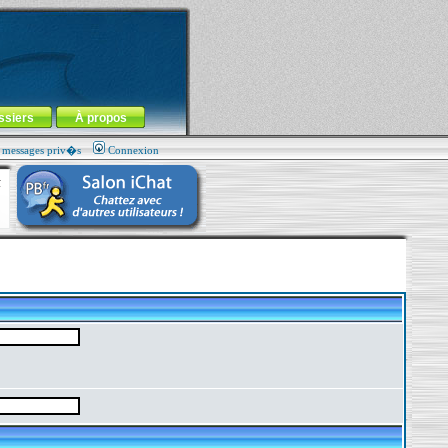
ssiers
À propos
s messages priv�s
Connexion