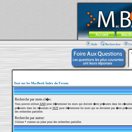
MacBook-fr.com : 100% Apple... 100% nom
Aller au contenu
-
Aller au menu 
Menu général
Accueil
MacB
Aide
Rechercher
Li
Tout sur les MacBook Index du Forum
Recherche par mots-cl�s:
Vous pouvez utiliser
AND
pour d�terminer les mots qui doivent �tre pr�sents dans les r�sulta
pr�sents dans les r�sultats et
NOT
pour d�terminer les mots qui ne devraient pas �tre pr�sents
des recherches partielles
Recherche par auteur:
Utilisez * comme un joker pour des recherches partielles