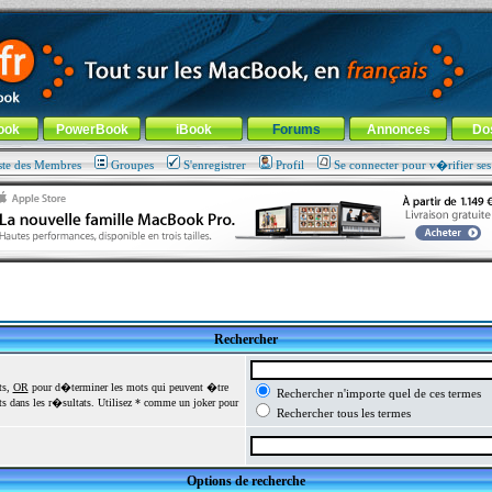
ade !
général
-
Aller au menu de la rubrique
ook
PowerBook
iBook
Forums
Annonces
Do
ste des Membres
Groupes
S'enregistrer
Profil
Se connecter pour v�rifier se
Rechercher
ts,
OR
pour d�terminer les mots qui peuvent �tre
Rechercher n'importe quel de ces termes
 dans les r�sultats. Utilisez * comme un joker pour
Rechercher tous les termes
Options de recherche