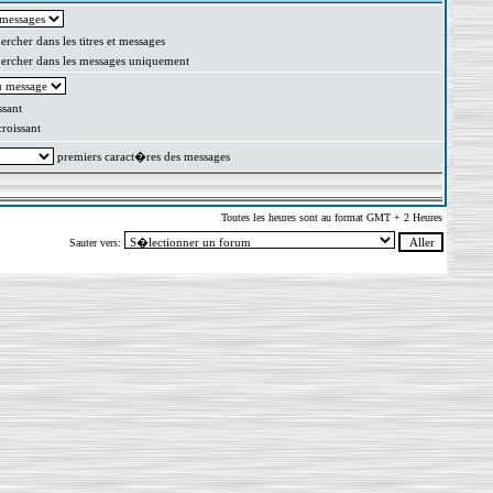
rcher dans les titres et messages
rcher dans les messages uniquement
sant
oissant
premiers caract�res des messages
Toutes les heures sont au format GMT + 2 Heures
Sauter vers: