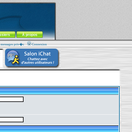
ssiers
À propos
s messages priv�s
Connexion