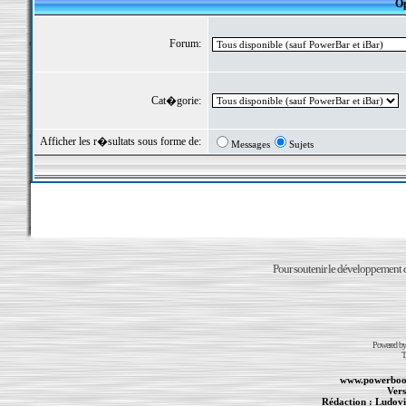
Op
Forum:
Cat�gorie:
Afficher les r�sultats sous forme de:
Messages
Sujets
Pour soutenir le développement du
Powered b
T
www.powerboo
Vers
Rédaction :
Ludovi