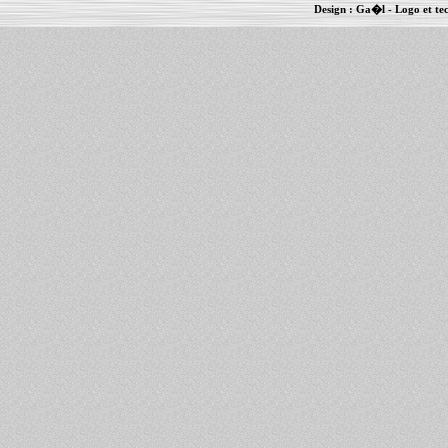
Design :
Ga�l
- Logo et te
Informations :
PowerBook
-
MacBook Pro
-
i