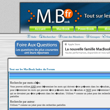
MacBook-fr.com : 100% Apple... 100% nomade !
Aller au contenu
-
Aller au menu général
-
Aller au menu de la
Menu général
Accueil
MacBook
PowerBook
iBo
Aide
Rechercher
Liste des Membres
Groupes
S'e
Tout sur les MacBook Index du Forum
Recherche par mots-cl�s:
Vous pouvez utiliser
AND
pour d�terminer les mots qui doivent �tre pr�sents dans les r�sultats
pour d�terminer les mots qui peuvent �tre pr�sents dans les r�sultats et
NOT
pour d�terminer l
qui ne devraient pas �tre pr�sents dans les r�sultats. Utilisez * comme un joker pour des recherch
partielles
Recherche par auteur:
Utilisez * comme un joker pour des recherches partielles