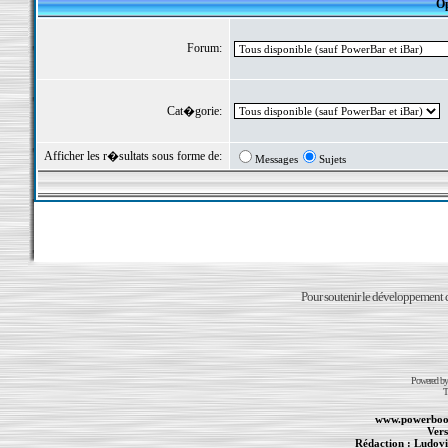
Op
Forum:
Cat�gorie:
Afficher les r�sultats sous forme de:
Messages
Sujets
Pour soutenir le développement du
Powered b
T
www.powerboo
Vers
Rédaction :
Ludovi