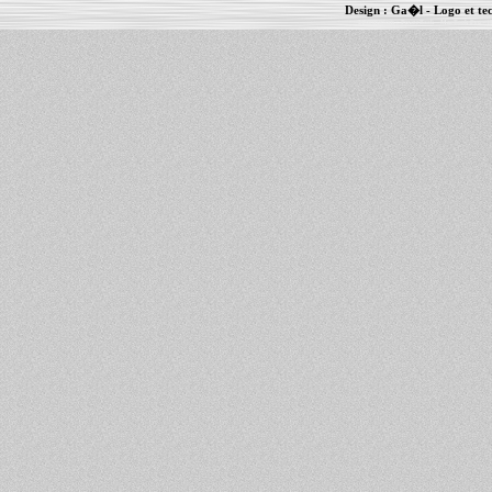
Design :
Ga�l
- Logo et te
Informations :
PowerBook
-
MacBook Pro
-
i