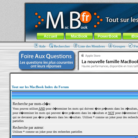
MacBook-fr.com : 100% Apple... 100% nomade !
Aller au contenu
-
Aller au menu général
-
Aller au menu de la
Menu général
Accueil
MacBook
PowerBook
iBo
Aide
Rechercher
Liste des Membres
Groupes
S'e
Tout sur les MacBook Index du Forum
Recherche par mots-cl�s:
Vous pouvez utiliser
AND
pour d�terminer les mots qui doivent �tre pr�sents dans les r�sultats
pour d�terminer les mots qui peuvent �tre pr�sents dans les r�sultats et
NOT
pour d�terminer l
qui ne devraient pas �tre pr�sents dans les r�sultats. Utilisez * comme un joker pour des recherch
partielles
Recherche par auteur:
Utilisez * comme un joker pour des recherches partielles