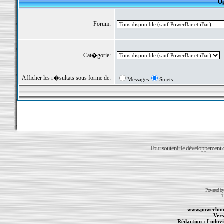
Op
Forum:
Cat�gorie:
Afficher les r�sultats sous forme de:
Messages
Sujets
Pour soutenir le développement du
Powered b
T
www.powerboo
Vers
Rédaction :
Ludovi