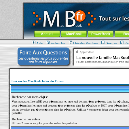
MacBook-fr.com : 100% Apple... 100% nomade !
Aller au contenu
-
Aller au menu général
-
Aller au menu de la
Menu général
Accueil
MacBook
PowerBook
iBo
Aide
Rechercher
Liste des Membres
Groupes
S'e
Tout sur les MacBook Index du Forum
Recherche par mots-cl�s:
Vous pouvez utiliser
AND
pour d�terminer les mots qui doivent �tre pr�sents dans les r�sultats
pour d�terminer les mots qui peuvent �tre pr�sents dans les r�sultats et
NOT
pour d�terminer l
qui ne devraient pas �tre pr�sents dans les r�sultats. Utilisez * comme un joker pour des recherch
partielles
Recherche par auteur:
Utilisez * comme un joker pour des recherches partielles