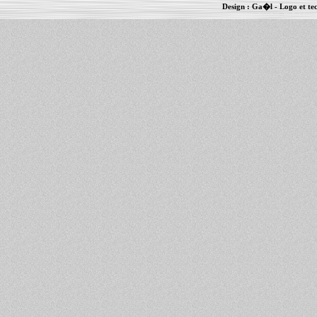
Design :
Ga�l
- Logo et te
Informations :
PowerBook
-
MacBook Pro
-
i