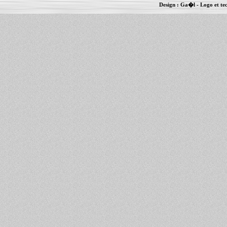
Design :
Ga�l
- Logo et te
Informations :
PowerBook
-
MacBook Pro
-
i