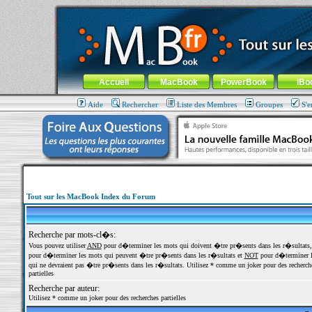
MacBook-fr.com : 100% Apple... 100% nomade !
Aller au contenu
-
Aller au menu général
-
Aller au menu de la
Menu général
Accueil
MacBook
PowerBook
iBo
Aide
Rechercher
Liste des Membres
Groupes
S'e
Tout sur les MacBook Index du Forum
Recherche par mots-cl�s:
Vous pouvez utiliser
AND
pour d�terminer les mots qui doivent �tre pr�sents dans les r�sultats
pour d�terminer les mots qui peuvent �tre pr�sents dans les r�sultats et
NOT
pour d�terminer l
qui ne devraient pas �tre pr�sents dans les r�sultats. Utilisez * comme un joker pour des recherch
partielles
Recherche par auteur:
Utilisez * comme un joker pour des recherches partielles