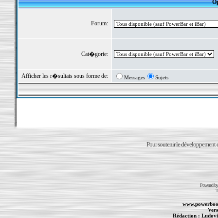
Op
Forum:
Cat�gorie:
Afficher les r�sultats sous forme de:
Messages
Sujets
Pour soutenir le développement du
Powered b
T
www.powerboo
Vers
Rédaction :
Ludovi