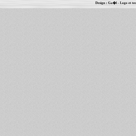
Design :
Ga�l
- Logo et te
Informations :
PowerBook
-
MacBook Pro
-
i