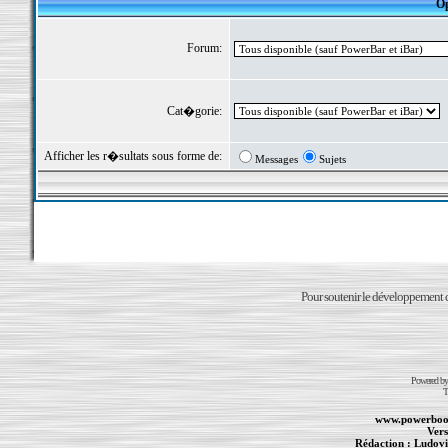
Op
Forum:
Cat�gorie:
Afficher les r�sultats sous forme de:
Messages
Sujets
Pour soutenir le développement du
Powered b
T
www.powerboo
Vers
Rédaction :
Ludovi