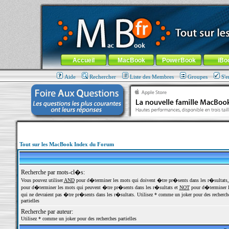
MacBook-fr.com : 100% Apple... 100% nomade !
Aller au contenu
-
Aller au menu général
-
Aller au menu de la
Menu général
Accueil
MacBook
PowerBook
iBo
Aide
Rechercher
Liste des Membres
Groupes
S'e
Tout sur les MacBook Index du Forum
Recherche par mots-cl�s:
Vous pouvez utiliser
AND
pour d�terminer les mots qui doivent �tre pr�sents dans les r�sultats
pour d�terminer les mots qui peuvent �tre pr�sents dans les r�sultats et
NOT
pour d�terminer l
qui ne devraient pas �tre pr�sents dans les r�sultats. Utilisez * comme un joker pour des recherch
partielles
Recherche par auteur:
Utilisez * comme un joker pour des recherches partielles