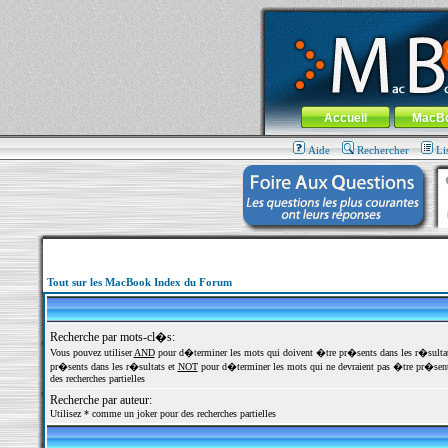
MacBook-fr.com : 100% Apple... 100% nom
Aller au contenu
-
Aller au menu 
Menu général
Accueil
MacB
Aide
Rechercher
Li
Tout sur les MacBook Index du Forum
Recherche par mots-cl�s:
Vous pouvez utiliser
AND
pour d�terminer les mots qui doivent �tre pr�sents dans les r�sulta
pr�sents dans les r�sultats et
NOT
pour d�terminer les mots qui ne devraient pas �tre pr�sents
des recherches partielles
Recherche par auteur:
Utilisez * comme un joker pour des recherches partielles