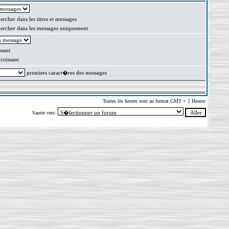
rcher dans les titres et messages
rcher dans les messages uniquement
sant
oissant
premiers caract�res des messages
Toutes les heures sont au format GMT + 2 Heures
Sauter vers: