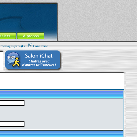
ssiers
À propos
s messages priv�s
Connexion