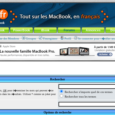
ade !
général
-
Aller au menu de la rubrique
ook
PowerBook
iBook
Forums
Annonces
Do
ste des Membres
Groupes
S'enregistrer
Profil
Se connecter pour v�rifier se
Rechercher
ts,
OR
pour d�terminer les mots qui peuvent �tre
Rechercher n'importe quel de ces termes
 dans les r�sultats. Utilisez * comme un joker pour
Rechercher tous les termes
Options de recherche