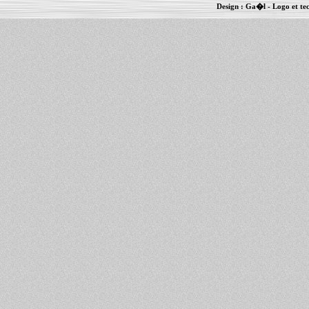
Design :
Ga�l
- Logo et te
Informations :
PowerBook
-
MacBook Pro
-
i