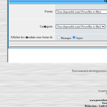
Op
Forum:
Cat�gorie:
Afficher les r�sultats sous forme de:
Messages
Sujets
Pour soutenir le développement du
Powered b
T
www.powerboo
Vers
Rédaction :
Ludovi