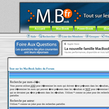
MacBook-fr.com : 100% Apple... 100% nomade !
Aller au contenu
-
Aller au menu général
-
Aller au menu de la
Menu général
Accueil
MacBook
PowerBook
iBo
Aide
Rechercher
Liste des Membres
Groupes
S'e
Tout sur les MacBook Index du Forum
Recherche par mots-cl�s:
Vous pouvez utiliser
AND
pour d�terminer les mots qui doivent �tre pr�sents dans les r�sultats
pour d�terminer les mots qui peuvent �tre pr�sents dans les r�sultats et
NOT
pour d�terminer l
qui ne devraient pas �tre pr�sents dans les r�sultats. Utilisez * comme un joker pour des recherch
partielles
Recherche par auteur:
Utilisez * comme un joker pour des recherches partielles