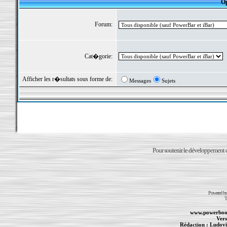
Op
Forum:
Cat�gorie:
Afficher les r�sultats sous forme de:
Messages
Sujets
Pour soutenir le développement du
Powered b
T
www.powerboo
Vers
Rédaction :
Ludovi