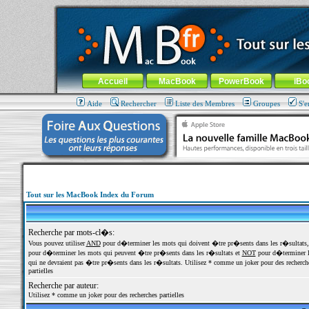
MacBook-fr.com : 100% Apple... 100% nomade !
Aller au contenu
-
Aller au menu général
-
Aller au menu de la
Menu général
Accueil
MacBook
PowerBook
iBo
Aide
Rechercher
Liste des Membres
Groupes
S'e
Tout sur les MacBook Index du Forum
Recherche par mots-cl�s:
Vous pouvez utiliser
AND
pour d�terminer les mots qui doivent �tre pr�sents dans les r�sultats
pour d�terminer les mots qui peuvent �tre pr�sents dans les r�sultats et
NOT
pour d�terminer l
qui ne devraient pas �tre pr�sents dans les r�sultats. Utilisez * comme un joker pour des recherch
partielles
Recherche par auteur:
Utilisez * comme un joker pour des recherches partielles