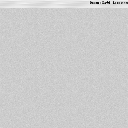
Design :
Ga�l
- Logo et te
Informations :
PowerBook
-
MacBook Pro
-
i