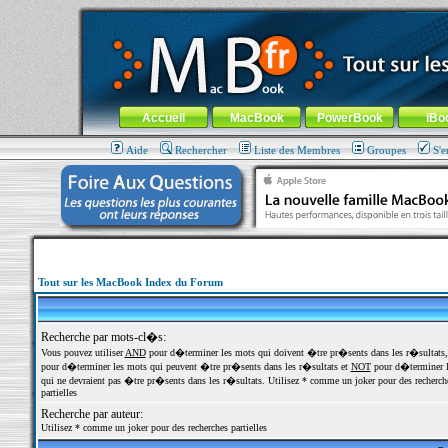
MacBook-fr.com : 100% Apple... 100% nomade !
Aller au contenu
-
Aller au menu général
-
Aller au menu de la
Menu général
Accueil
MacBook
PowerBook
iBo
Aide
Rechercher
Liste des Membres
Groupes
S'e
Tout sur les MacBook Index du Forum
Recherche par mots-cl�s:
Vous pouvez utiliser
AND
pour d�terminer les mots qui doivent �tre pr�sents dans les r�sultats
pour d�terminer les mots qui peuvent �tre pr�sents dans les r�sultats et
NOT
pour d�terminer l
qui ne devraient pas �tre pr�sents dans les r�sultats. Utilisez * comme un joker pour des recherch
partielles
Recherche par auteur:
Utilisez * comme un joker pour des recherches partielles