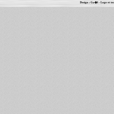
Design :
Ga�l
- Logo et te
Informations :
PowerBook
-
MacBook Pro
-
i