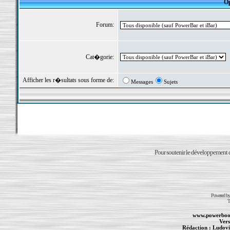
Op
Forum:
Cat�gorie:
Afficher les r�sultats sous forme de:
Messages
Sujets
Pour soutenir le développement du
Powered b
T
www.powerboo
Vers
Rédaction :
Ludovi