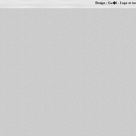
Design :
Ga�l
- Logo et te
Informations :
PowerBook
-
MacBook Pro
-
i