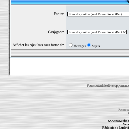
Op
Forum:
Cat�gorie:
Afficher les r�sultats sous forme de:
Messages
Sujets
Pour soutenir le développement du
Powered b
T
www.powerboo
Vers
Rédaction :
Ludovi