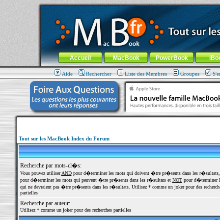
MacBook-fr.com : 100% Apple... 100% nomade !
Aller au contenu
-
Aller au menu général
-
Aller au menu de la
Menu général
Accueil
MacBook
PowerBook
iBo
Aide
Rechercher
Liste des Membres
Groupes
S'e
Tout sur les MacBook Index du Forum
Recherche par mots-cl�s:
Vous pouvez utiliser
AND
pour d�terminer les mots qui doivent �tre pr�sents dans les r�sultats
pour d�terminer les mots qui peuvent �tre pr�sents dans les r�sultats et
NOT
pour d�terminer l
qui ne devraient pas �tre pr�sents dans les r�sultats. Utilisez * comme un joker pour des recherch
partielles
Recherche par auteur:
Utilisez * comme un joker pour des recherches partielles