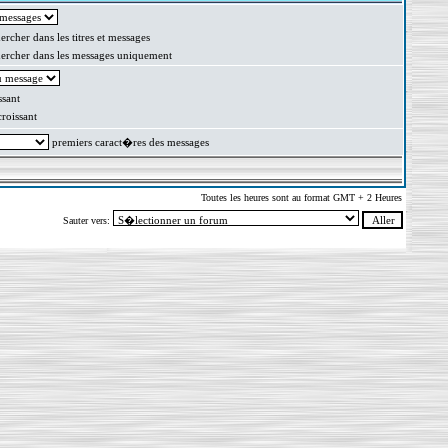
rcher dans les titres et messages
rcher dans les messages uniquement
sant
oissant
premiers caract�res des messages
Toutes les heures sont au format GMT + 2 Heures
Sauter vers: