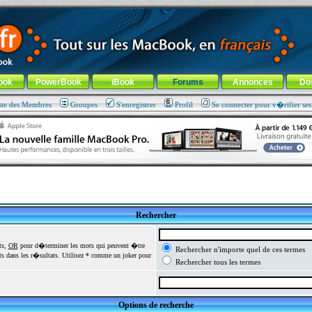
ade !
général
-
Aller au menu de la rubrique
ook
PowerBook
iBook
Forums
Annonces
Do
ste des Membres
Groupes
S'enregistrer
Profil
Se connecter pour v�rifier se
Rechercher
ts,
OR
pour d�terminer les mots qui peuvent �tre
Rechercher n'importe quel de ces termes
 dans les r�sultats. Utilisez * comme un joker pour
Rechercher tous les termes
Options de recherche