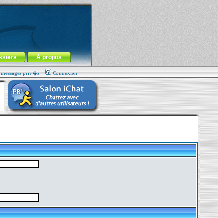
ssiers
À propos
s messages priv�s
Connexion