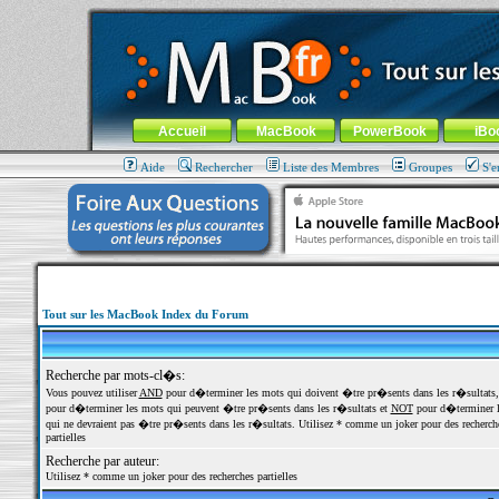
MacBook-fr.com : 100% Apple... 100% nomade !
Aller au contenu
-
Aller au menu général
-
Aller au menu de la
Menu général
Accueil
MacBook
PowerBook
iBo
Aide
Rechercher
Liste des Membres
Groupes
S'e
Tout sur les MacBook Index du Forum
Recherche par mots-cl�s:
Vous pouvez utiliser
AND
pour d�terminer les mots qui doivent �tre pr�sents dans les r�sultats
pour d�terminer les mots qui peuvent �tre pr�sents dans les r�sultats et
NOT
pour d�terminer l
qui ne devraient pas �tre pr�sents dans les r�sultats. Utilisez * comme un joker pour des recherch
partielles
Recherche par auteur:
Utilisez * comme un joker pour des recherches partielles