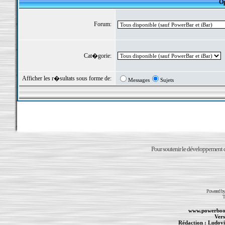
Op
Forum:
Cat�gorie:
Afficher les r�sultats sous forme de:
Messages
Sujets
Pour soutenir le développement du
Powered b
T
www.powerboo
Vers
Rédaction :
Ludovi