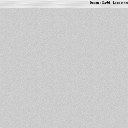
Design :
Ga�l
- Logo et te
Informations :
PowerBook
-
MacBook Pro
-
i