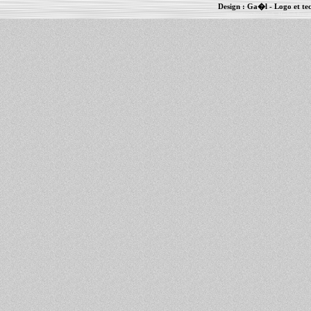
Design :
Ga�l
- Logo et te
Informations :
PowerBook
-
MacBook Pro
-
i