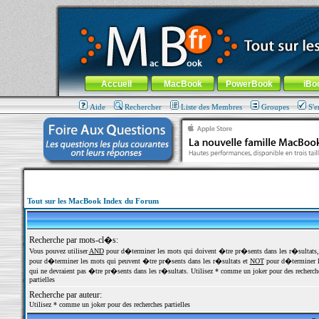
MacBook-fr.com : 100% Apple... 100% nomade !
Aller au contenu
-
Aller au menu général
-
Aller au menu de la
Menu général
Accueil
MacBook
PowerBook
iBo
Aide
Rechercher
Liste des Membres
Groupes
S'e
Tout sur les MacBook Index du Forum
Recherche par mots-cl�s:
Vous pouvez utiliser
AND
pour d�terminer les mots qui doivent �tre pr�sents dans les r�sultats
pour d�terminer les mots qui peuvent �tre pr�sents dans les r�sultats et
NOT
pour d�terminer l
qui ne devraient pas �tre pr�sents dans les r�sultats. Utilisez * comme un joker pour des recherch
partielles
Recherche par auteur:
Utilisez * comme un joker pour des recherches partielles