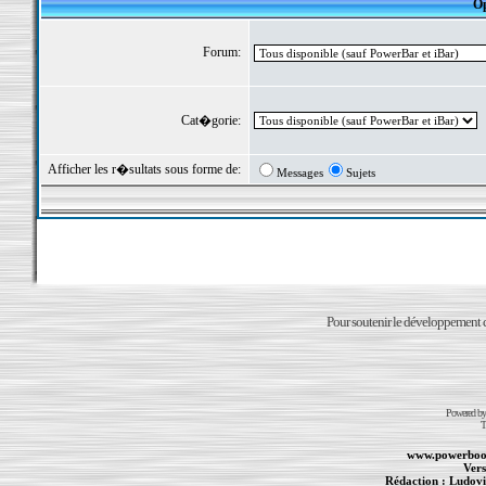
Op
Forum:
Cat�gorie:
Afficher les r�sultats sous forme de:
Messages
Sujets
Pour soutenir le développement du
Powered b
T
www.powerboo
Vers
Rédaction :
Ludovi