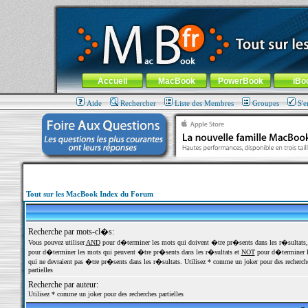
MacBook-fr.com : 100% Apple... 100% nomade !
Aller au contenu
-
Aller au menu général
-
Aller au menu de la
Menu général
Accueil
MacBook
PowerBook
iBo
Aide
Rechercher
Liste des Membres
Groupes
S'e
Tout sur les MacBook Index du Forum
Recherche par mots-cl�s:
Vous pouvez utiliser
AND
pour d�terminer les mots qui doivent �tre pr�sents dans les r�sultats
pour d�terminer les mots qui peuvent �tre pr�sents dans les r�sultats et
NOT
pour d�terminer l
qui ne devraient pas �tre pr�sents dans les r�sultats. Utilisez * comme un joker pour des recherch
partielles
Recherche par auteur:
Utilisez * comme un joker pour des recherches partielles