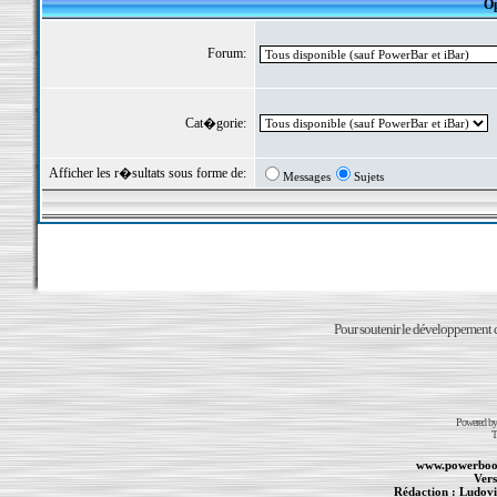
Op
Forum:
Cat�gorie:
Afficher les r�sultats sous forme de:
Messages
Sujets
Pour soutenir le développement du
Powered b
T
www.powerboo
Vers
Rédaction :
Ludovi