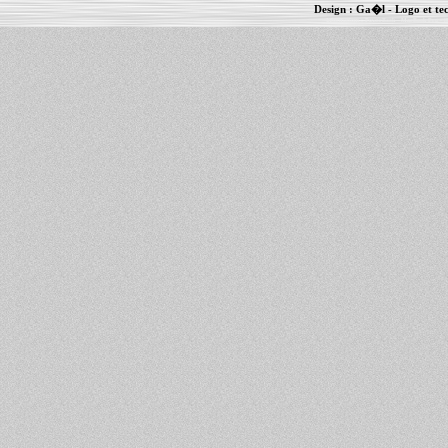
Design :
Ga�l
- Logo et te
Informations :
PowerBook
-
MacBook Pro
-
i