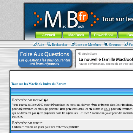
MacBook-fr.com : 100% Apple... 100% nomade !
Aller au contenu
-
Aller au menu général
-
Aller au menu de la
Menu général
Accueil
MacBook
PowerBook
iBo
Aide
Rechercher
Liste des Membres
Groupes
S'e
Tout sur les MacBook Index du Forum
Recherche par mots-cl�s:
Vous pouvez utiliser
AND
pour d�terminer les mots qui doivent �tre pr�sents dans les r�sultats
pour d�terminer les mots qui peuvent �tre pr�sents dans les r�sultats et
NOT
pour d�terminer l
qui ne devraient pas �tre pr�sents dans les r�sultats. Utilisez * comme un joker pour des recherch
partielles
Recherche par auteur:
Utilisez * comme un joker pour des recherches partielles