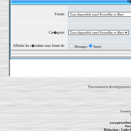
Op
Forum:
Cat�gorie:
Afficher les r�sultats sous forme de:
Messages
Sujets
Pour soutenir le développement du
Powered b
T
www.powerboo
Vers
Rédaction :
Ludovi