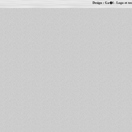
Design :
Ga�l
- Logo et te
Informations :
PowerBook
-
MacBook Pro
-
i