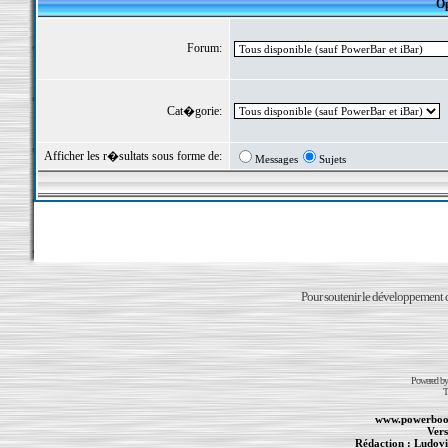
Op
Forum:
Cat�gorie:
Afficher les r�sultats sous forme de:
Messages
Sujets
Pour soutenir le développement du
Powered b
T
www.powerboo
Vers
Rédaction :
Ludovi