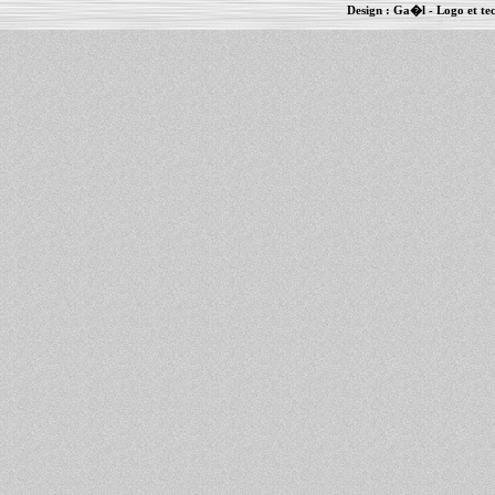
Design :
Ga�l
- Logo et te
Informations :
PowerBook
-
MacBook Pro
-
i