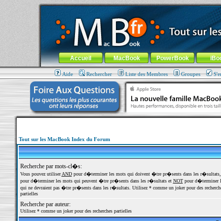
MacBook-fr.com : 100% Apple... 100% nomade !
Aller au contenu
-
Aller au menu général
-
Aller au menu de la
Menu général
Accueil
MacBook
PowerBook
iBo
Aide
Rechercher
Liste des Membres
Groupes
S'e
Tout sur les MacBook Index du Forum
Recherche par mots-cl�s:
Vous pouvez utiliser
AND
pour d�terminer les mots qui doivent �tre pr�sents dans les r�sultats
pour d�terminer les mots qui peuvent �tre pr�sents dans les r�sultats et
NOT
pour d�terminer l
qui ne devraient pas �tre pr�sents dans les r�sultats. Utilisez * comme un joker pour des recherch
partielles
Recherche par auteur:
Utilisez * comme un joker pour des recherches partielles