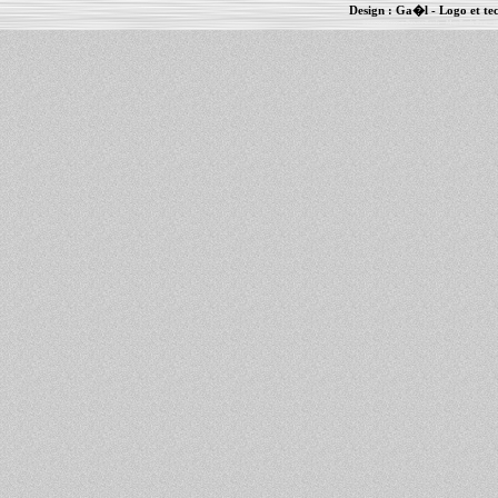
Design :
Ga�l
- Logo et te
Informations :
PowerBook
-
MacBook Pro
-
i