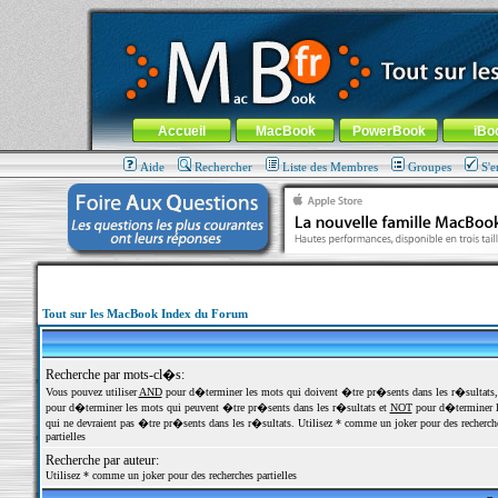
MacBook-fr.com : 100% Apple... 100% nomade !
Aller au contenu
-
Aller au menu général
-
Aller au menu de la
Menu général
Accueil
MacBook
PowerBook
iBo
Aide
Rechercher
Liste des Membres
Groupes
S'e
Tout sur les MacBook Index du Forum
Recherche par mots-cl�s:
Vous pouvez utiliser
AND
pour d�terminer les mots qui doivent �tre pr�sents dans les r�sultats
pour d�terminer les mots qui peuvent �tre pr�sents dans les r�sultats et
NOT
pour d�terminer l
qui ne devraient pas �tre pr�sents dans les r�sultats. Utilisez * comme un joker pour des recherch
partielles
Recherche par auteur:
Utilisez * comme un joker pour des recherches partielles