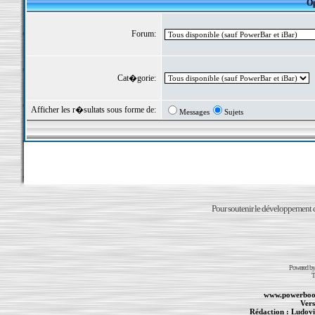
Op
Forum:
Cat�gorie:
Afficher les r�sultats sous forme de:
Messages
Sujets
Pour soutenir le développement du
Powered b
T
www.powerboo
Vers
Rédaction :
Ludovi