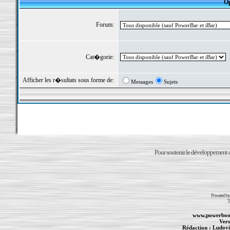
Op
Forum:
Cat�gorie:
Afficher les r�sultats sous forme de:
Messages
Sujets
Pour soutenir le développement du
Powered b
T
www.powerboo
Vers
Rédaction :
Ludovi