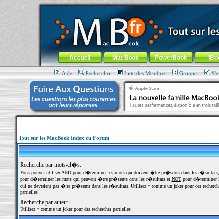
MacBook-fr.com : 100% Apple... 100% nomade !
Aller au contenu
-
Aller au menu général
-
Aller au menu de la
Menu général
Accueil
MacBook
PowerBook
iBo
Aide
Rechercher
Liste des Membres
Groupes
S'e
Tout sur les MacBook Index du Forum
Recherche par mots-cl�s:
Vous pouvez utiliser
AND
pour d�terminer les mots qui doivent �tre pr�sents dans les r�sultats
pour d�terminer les mots qui peuvent �tre pr�sents dans les r�sultats et
NOT
pour d�terminer l
qui ne devraient pas �tre pr�sents dans les r�sultats. Utilisez * comme un joker pour des recherch
partielles
Recherche par auteur:
Utilisez * comme un joker pour des recherches partielles