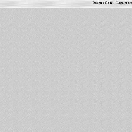
Design :
Ga�l
- Logo et te
Informations :
PowerBook
-
MacBook Pro
-
i