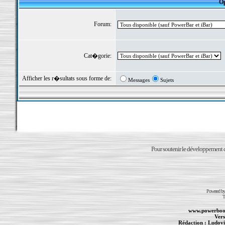
Op
Forum:
Cat�gorie:
Afficher les r�sultats sous forme de:
Messages
Sujets
Pour soutenir le développement du
Powered b
T
www.powerboo
Vers
Rédaction :
Ludovi