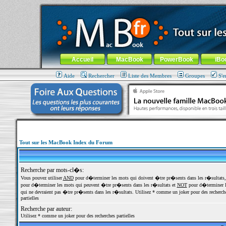
MacBook-fr.com : 100% Apple... 100% nomade !
Aller au contenu
-
Aller au menu général
-
Aller au menu de la
Menu général
Accueil
MacBook
PowerBook
iBo
Aide
Rechercher
Liste des Membres
Groupes
S'e
Tout sur les MacBook Index du Forum
Recherche par mots-cl�s:
Vous pouvez utiliser
AND
pour d�terminer les mots qui doivent �tre pr�sents dans les r�sultats
pour d�terminer les mots qui peuvent �tre pr�sents dans les r�sultats et
NOT
pour d�terminer l
qui ne devraient pas �tre pr�sents dans les r�sultats. Utilisez * comme un joker pour des recherch
partielles
Recherche par auteur:
Utilisez * comme un joker pour des recherches partielles