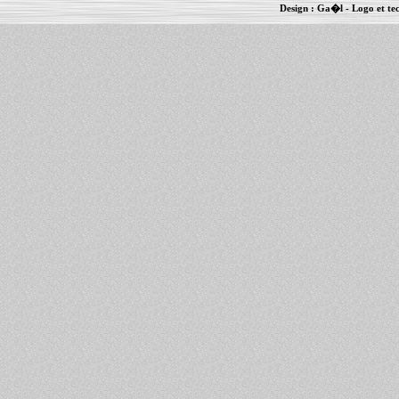
Design :
Ga�l
- Logo et te
Informations :
PowerBook
-
MacBook Pro
-
i