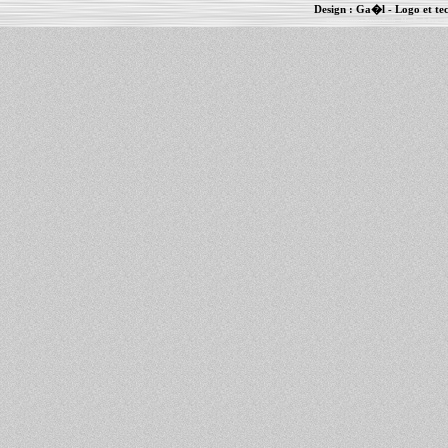
Design :
Ga�l
- Logo et te
Informations :
PowerBook
-
MacBook Pro
-
i