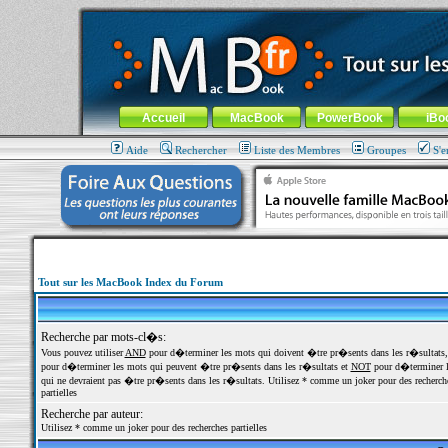
MacBook-fr.com : 100% Apple... 100% nomade !
Aller au contenu
-
Aller au menu général
-
Aller au menu de la
Menu général
Accueil
MacBook
PowerBook
iBo
Aide
Rechercher
Liste des Membres
Groupes
S'e
Tout sur les MacBook Index du Forum
Recherche par mots-cl�s:
Vous pouvez utiliser
AND
pour d�terminer les mots qui doivent �tre pr�sents dans les r�sultats
pour d�terminer les mots qui peuvent �tre pr�sents dans les r�sultats et
NOT
pour d�terminer l
qui ne devraient pas �tre pr�sents dans les r�sultats. Utilisez * comme un joker pour des recherch
partielles
Recherche par auteur:
Utilisez * comme un joker pour des recherches partielles