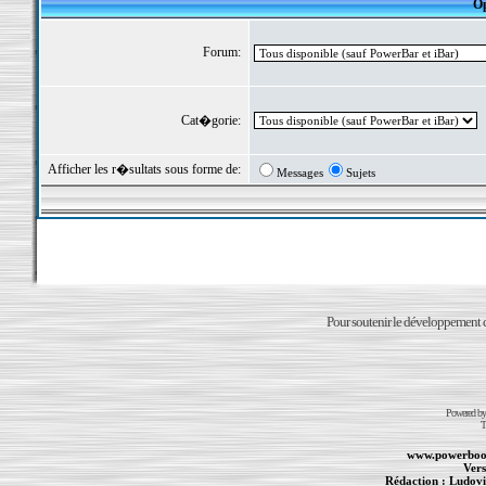
Op
Forum:
Cat�gorie:
Afficher les r�sultats sous forme de:
Messages
Sujets
Pour soutenir le développement du
Powered b
T
www.powerboo
Vers
Rédaction :
Ludovi