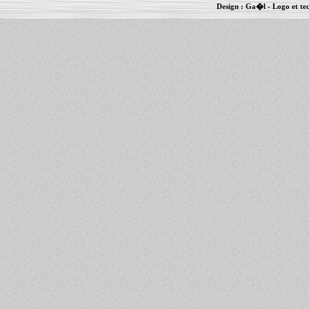
Design :
Ga�l
- Logo et te
Informations :
PowerBook
-
MacBook Pro
-
i