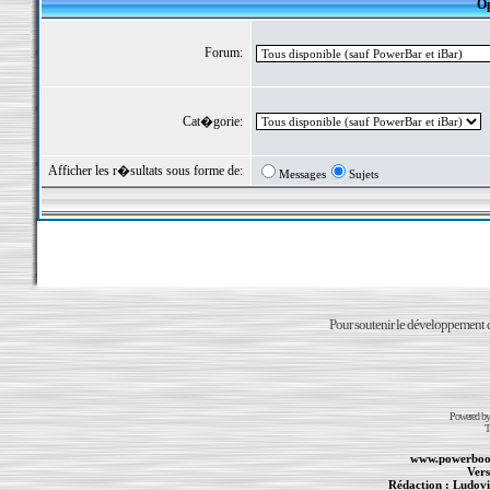
Op
Forum:
Cat�gorie:
Afficher les r�sultats sous forme de:
Messages
Sujets
Pour soutenir le développement du
Powered b
T
www.powerboo
Vers
Rédaction :
Ludovi