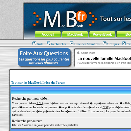
MacBook-fr.com : 100% Apple... 100% nomade !
Aller au contenu
-
Aller au menu général
-
Aller au menu de la
Menu général
Accueil
MacBook
PowerBook
iBo
Aide
Rechercher
Liste des Membres
Groupes
S'e
Tout sur les MacBook Index du Forum
Recherche par mots-cl�s:
Vous pouvez utiliser
AND
pour d�terminer les mots qui doivent �tre pr�sents dans les r�sultats
pour d�terminer les mots qui peuvent �tre pr�sents dans les r�sultats et
NOT
pour d�terminer l
qui ne devraient pas �tre pr�sents dans les r�sultats. Utilisez * comme un joker pour des recherch
partielles
Recherche par auteur:
Utilisez * comme un joker pour des recherches partielles