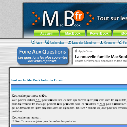
MacBook-fr.com : 100% Apple... 100% nomade !
Aller au contenu
-
Aller au menu général
-
Aller au menu de la
Menu général
Accueil
MacBook
PowerBook
iBo
Aide
Rechercher
Liste des Membres
Groupes
S'e
Tout sur les MacBook Index du Forum
Recherche par mots-cl�s:
Vous pouvez utiliser
AND
pour d�terminer les mots qui doivent �tre pr�sents dans les r�sultats
pour d�terminer les mots qui peuvent �tre pr�sents dans les r�sultats et
NOT
pour d�terminer l
qui ne devraient pas �tre pr�sents dans les r�sultats. Utilisez * comme un joker pour des recherch
partielles
Recherche par auteur:
Utilisez * comme un joker pour des recherches partielles