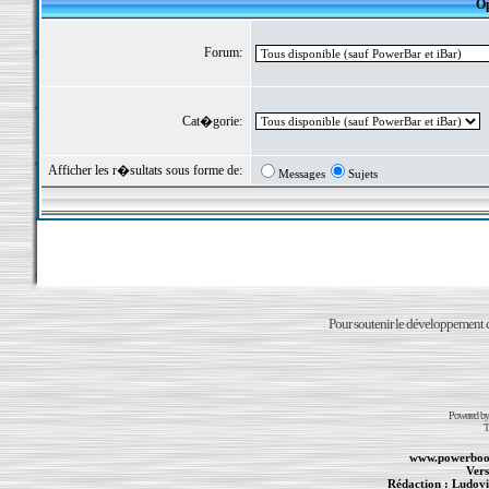
Op
Forum:
Cat�gorie:
Afficher les r�sultats sous forme de:
Messages
Sujets
Pour soutenir le développement du
Powered b
T
www.powerboo
Vers
Rédaction :
Ludovi