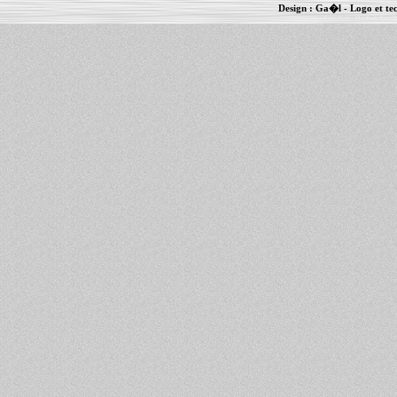
Design :
Ga�l
- Logo et te
Informations :
PowerBook
-
MacBook Pro
-
i