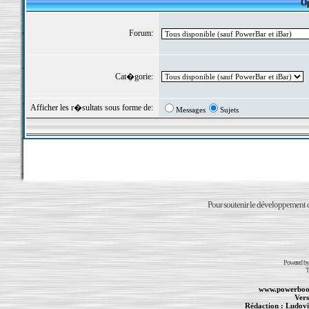
Op
Forum:
Cat�gorie:
Afficher les r�sultats sous forme de:
Messages
Sujets
Pour soutenir le développement du
Powered b
T
www.powerboo
Vers
Rédaction :
Ludovi