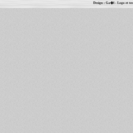
Design :
Ga�l
- Logo et te
Informations :
PowerBook
-
MacBook Pro
-
i