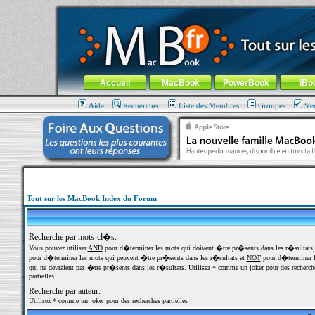
MacBook-fr.com : 100% Apple... 100% nomade !
Aller au contenu
-
Aller au menu général
-
Aller au menu de la
Menu général
Accueil
MacBook
PowerBook
iBo
Aide
Rechercher
Liste des Membres
Groupes
S'e
Tout sur les MacBook Index du Forum
Recherche par mots-cl�s:
Vous pouvez utiliser
AND
pour d�terminer les mots qui doivent �tre pr�sents dans les r�sultats
pour d�terminer les mots qui peuvent �tre pr�sents dans les r�sultats et
NOT
pour d�terminer l
qui ne devraient pas �tre pr�sents dans les r�sultats. Utilisez * comme un joker pour des recherch
partielles
Recherche par auteur:
Utilisez * comme un joker pour des recherches partielles