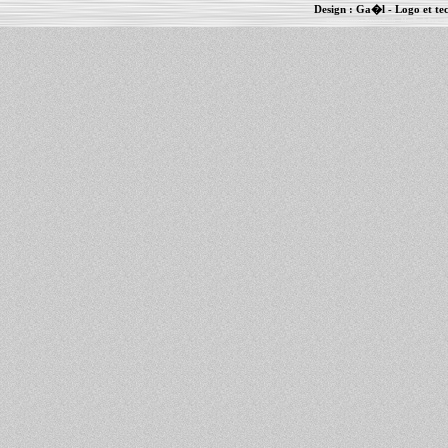
Design :
Ga�l
- Logo et te
Informations :
PowerBook
-
MacBook Pro
-
i