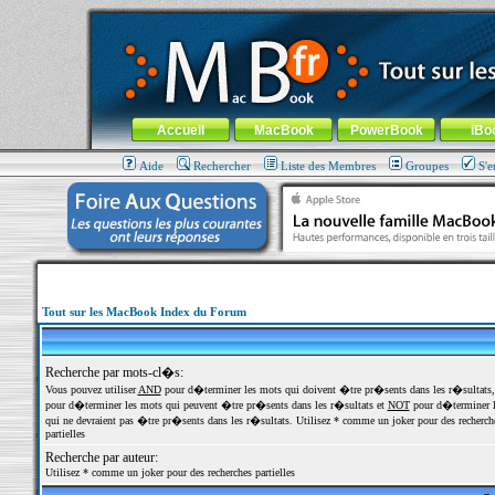
MacBook-fr.com : 100% Apple... 100% nomade !
Aller au contenu
-
Aller au menu général
-
Aller au menu de la
Menu général
Accueil
MacBook
PowerBook
iBo
Aide
Rechercher
Liste des Membres
Groupes
S'e
Tout sur les MacBook Index du Forum
Recherche par mots-cl�s:
Vous pouvez utiliser
AND
pour d�terminer les mots qui doivent �tre pr�sents dans les r�sultats
pour d�terminer les mots qui peuvent �tre pr�sents dans les r�sultats et
NOT
pour d�terminer l
qui ne devraient pas �tre pr�sents dans les r�sultats. Utilisez * comme un joker pour des recherch
partielles
Recherche par auteur:
Utilisez * comme un joker pour des recherches partielles