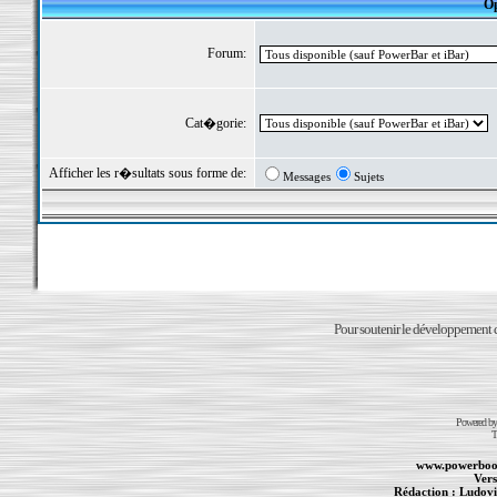
Op
Forum:
Cat�gorie:
Afficher les r�sultats sous forme de:
Messages
Sujets
Pour soutenir le développement du
Powered b
T
www.powerboo
Vers
Rédaction :
Ludovi