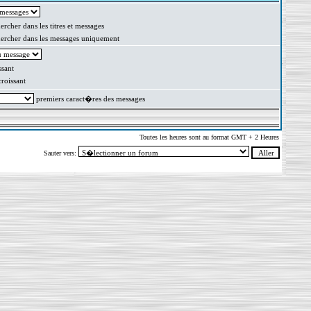
rcher dans les titres et messages
rcher dans les messages uniquement
sant
oissant
premiers caract�res des messages
Toutes les heures sont au format GMT + 2 Heures
Sauter vers: