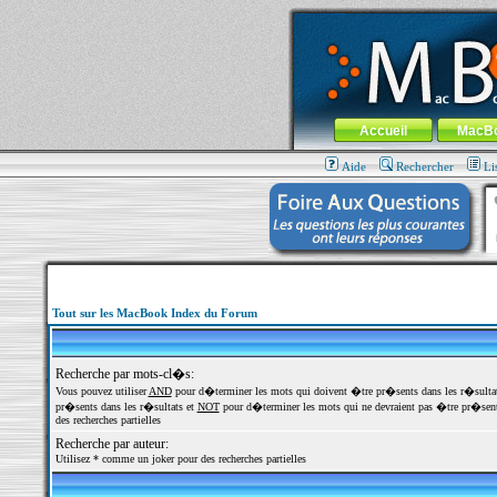
MacBook-fr.com : 100% Apple... 100% nom
Aller au contenu
-
Aller au menu 
Menu général
Accueil
MacB
Aide
Rechercher
Li
Tout sur les MacBook Index du Forum
Recherche par mots-cl�s:
Vous pouvez utiliser
AND
pour d�terminer les mots qui doivent �tre pr�sents dans les r�sulta
pr�sents dans les r�sultats et
NOT
pour d�terminer les mots qui ne devraient pas �tre pr�sents
des recherches partielles
Recherche par auteur:
Utilisez * comme un joker pour des recherches partielles