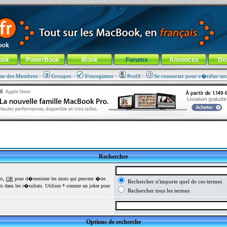
ade !
général
-
Aller au menu de la rubrique
ook
PowerBook
iBook
Forums
Annonces
Do
ste des Membres
Groupes
S'enregistrer
Profil
Se connecter pour v�rifier se
Rechercher
ts,
OR
pour d�terminer les mots qui peuvent �tre
Rechercher n'importe quel de ces termes
 dans les r�sultats. Utilisez * comme un joker pour
Rechercher tous les termes
Options de recherche