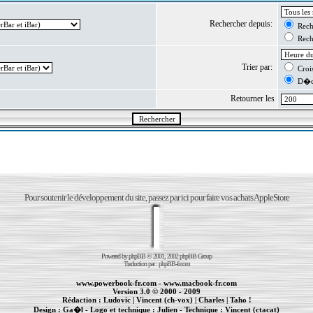
Rechercher depuis:
Reche
Reche
Trier par:
Crois
D�cr
Retourner les
Pour soutenir le développement du site, passez par ici pour faire vos achats AppleStore
Powered by
phpBB
© 2001, 2002 phpBB Group
Traduction par :
phpBB-fr.com
www.powerbook-fr.com
-
www.macbook-fr.com
Version 3.0 © 2000 - 2009
Rédaction :
Ludovic
|
Vincent (ch-vox)
|
Charles
|
Taho !
Design :
Ga�l
- Logo et technique :
Julien
- Technique :
Vincent (ctacat)