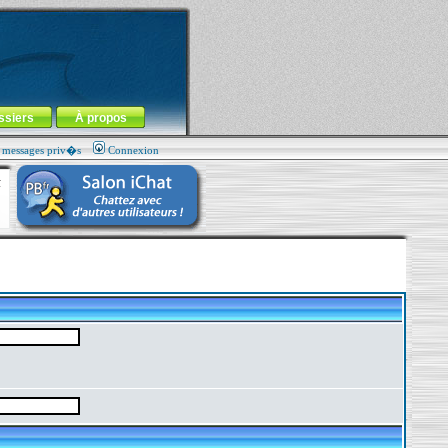
ssiers
À propos
s messages priv�s
Connexion