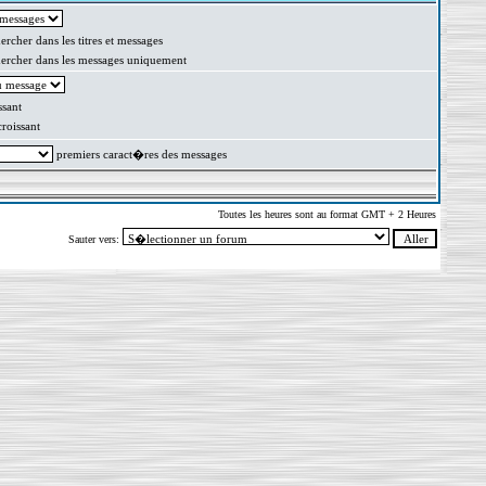
rcher dans les titres et messages
rcher dans les messages uniquement
sant
oissant
premiers caract�res des messages
Toutes les heures sont au format GMT + 2 Heures
Sauter vers: