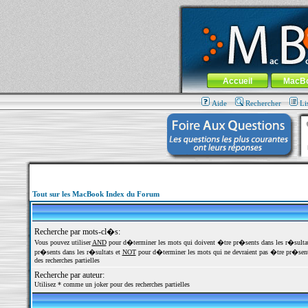
MacBook-fr.com : 100% Apple... 100% nom
Aller au contenu
-
Aller au menu 
Menu général
Accueil
MacB
Aide
Rechercher
Li
Tout sur les MacBook Index du Forum
Recherche par mots-cl�s:
Vous pouvez utiliser
AND
pour d�terminer les mots qui doivent �tre pr�sents dans les r�sulta
pr�sents dans les r�sultats et
NOT
pour d�terminer les mots qui ne devraient pas �tre pr�sents
des recherches partielles
Recherche par auteur:
Utilisez * comme un joker pour des recherches partielles