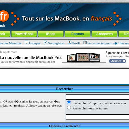
ade !
général
-
Aller au menu de la rubrique
ook
PowerBook
iBook
Forums
Annonces
Do
ste des Membres
Groupes
S'enregistrer
Profil
Se connecter pour v�rifier se
Rechercher
ts,
OR
pour d�terminer les mots qui peuvent �tre
Rechercher n'importe quel de ces termes
 dans les r�sultats. Utilisez * comme un joker pour
Rechercher tous les termes
Options de recherche