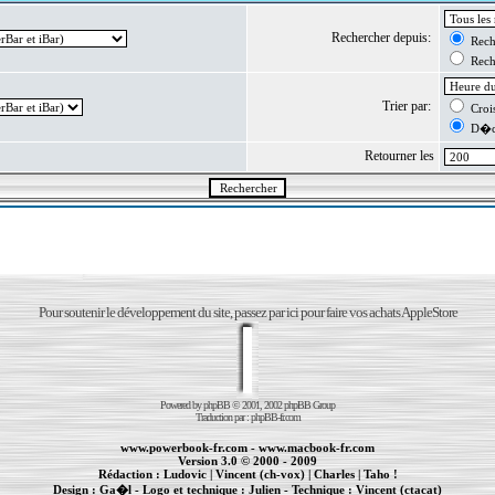
Rechercher depuis:
Reche
Reche
Trier par:
Crois
D�cr
Retourner les
Pour soutenir le développement du site, passez par ici pour faire vos achats AppleStore
Powered by
phpBB
© 2001, 2002 phpBB Group
Traduction par :
phpBB-fr.com
www.powerbook-fr.com
-
www.macbook-fr.com
Version 3.0 © 2000 - 2009
Rédaction :
Ludovic
|
Vincent (ch-vox)
|
Charles
|
Taho !
Design :
Ga�l
- Logo et technique :
Julien
- Technique :
Vincent (ctacat)