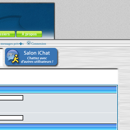
ssiers
À propos
s messages priv�s
Connexion