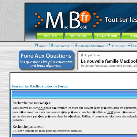
MacBook-fr.com : 100% Apple... 100% nomade !
Aller au contenu
-
Aller au menu général
-
Aller au menu de la
Menu général
Accueil
MacBook
PowerBook
iBo
Aide
Rechercher
Liste des Membres
Groupes
S'e
Tout sur les MacBook Index du Forum
Recherche par mots-cl�s:
Vous pouvez utiliser
AND
pour d�terminer les mots qui doivent �tre pr�sents dans les r�sultats
pour d�terminer les mots qui peuvent �tre pr�sents dans les r�sultats et
NOT
pour d�terminer l
qui ne devraient pas �tre pr�sents dans les r�sultats. Utilisez * comme un joker pour des recherch
partielles
Recherche par auteur:
Utilisez * comme un joker pour des recherches partielles