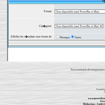
Op
Forum:
Cat�gorie:
Afficher les r�sultats sous forme de:
Messages
Sujets
Pour soutenir le développement du
Powered b
T
www.powerboo
Vers
Rédaction :
Ludovi