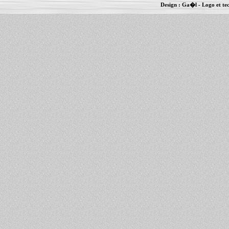
Design :
Ga�l
- Logo et te
Informations :
PowerBook
-
MacBook Pro
-
i