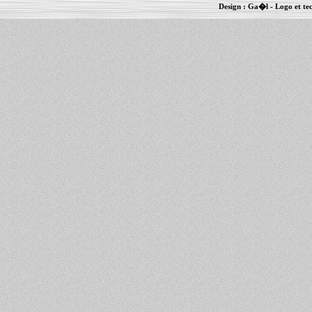
Design :
Ga�l
- Logo et te
Informations :
PowerBook
-
MacBook Pro
-
i