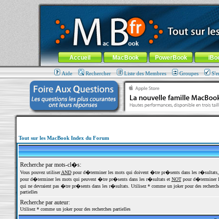
MacBook-fr.com : 100% Apple... 100% nomade !
Aller au contenu
-
Aller au menu général
-
Aller au menu de la
Menu général
Accueil
MacBook
PowerBook
iBo
Aide
Rechercher
Liste des Membres
Groupes
S'e
Tout sur les MacBook Index du Forum
Recherche par mots-cl�s:
Vous pouvez utiliser
AND
pour d�terminer les mots qui doivent �tre pr�sents dans les r�sultats
pour d�terminer les mots qui peuvent �tre pr�sents dans les r�sultats et
NOT
pour d�terminer l
qui ne devraient pas �tre pr�sents dans les r�sultats. Utilisez * comme un joker pour des recherch
partielles
Recherche par auteur:
Utilisez * comme un joker pour des recherches partielles