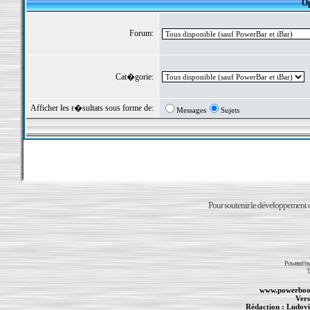
Op
Forum:
Cat�gorie:
Afficher les r�sultats sous forme de:
Messages
Sujets
Pour soutenir le développement du
Powered b
T
www.powerboo
Vers
Rédaction :
Ludovi