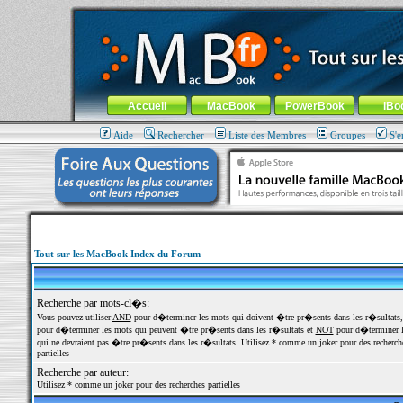
MacBook-fr.com : 100% Apple... 100% nomade !
Aller au contenu
-
Aller au menu général
-
Aller au menu de la
Menu général
Accueil
MacBook
PowerBook
iBo
Aide
Rechercher
Liste des Membres
Groupes
S'e
Tout sur les MacBook Index du Forum
Recherche par mots-cl�s:
Vous pouvez utiliser
AND
pour d�terminer les mots qui doivent �tre pr�sents dans les r�sultats
pour d�terminer les mots qui peuvent �tre pr�sents dans les r�sultats et
NOT
pour d�terminer l
qui ne devraient pas �tre pr�sents dans les r�sultats. Utilisez * comme un joker pour des recherch
partielles
Recherche par auteur:
Utilisez * comme un joker pour des recherches partielles