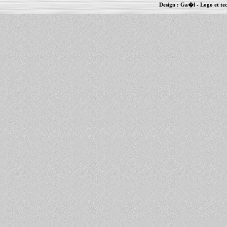
Design :
Ga�l
- Logo et te
Informations :
PowerBook
-
MacBook Pro
-
i