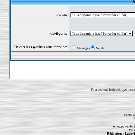
Op
Forum:
Cat�gorie:
Afficher les r�sultats sous forme de:
Messages
Sujets
Pour soutenir le développement du
Powered b
T
www.powerboo
Vers
Rédaction :
Ludovi