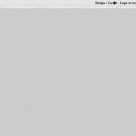
Design :
Ga�l
- Logo et te
Informations :
PowerBook
-
MacBook Pro
-
i