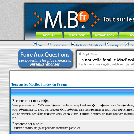
MacBook-fr.com : 100% Apple... 100% nomade !
Aller au contenu
-
Aller au menu général
-
Aller au menu de la
Menu général
Accueil
MacBook
PowerBook
iBo
Aide
Rechercher
Liste des Membres
Groupes
S'e
Tout sur les MacBook Index du Forum
Recherche par mots-cl�s:
Vous pouvez utiliser
AND
pour d�terminer les mots qui doivent �tre pr�sents dans les r�sultats
pour d�terminer les mots qui peuvent �tre pr�sents dans les r�sultats et
NOT
pour d�terminer l
qui ne devraient pas �tre pr�sents dans les r�sultats. Utilisez * comme un joker pour des recherch
partielles
Recherche par auteur:
Utilisez * comme un joker pour des recherches partielles