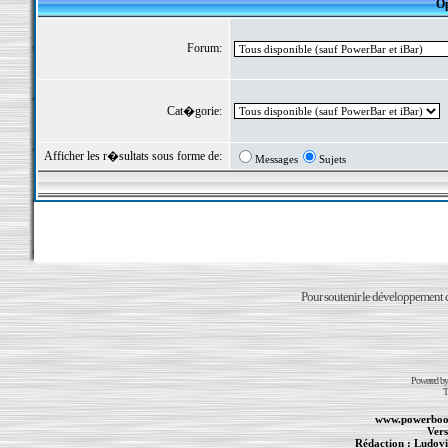
Op
Forum:
Cat�gorie:
Afficher les r�sultats sous forme de:
Messages
Sujets
Pour soutenir le développement du
Powered b
T
www.powerboo
Vers
Rédaction :
Ludovi