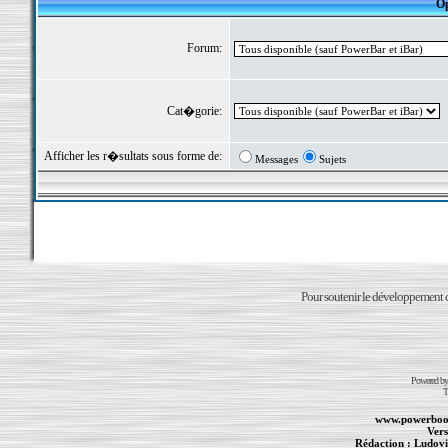
Op
Forum:
Cat�gorie:
Afficher les r�sultats sous forme de:
Messages
Sujets
Pour soutenir le développement du
Powered b
T
www.powerboo
Vers
Rédaction :
Ludovi