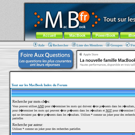
MacBook-fr.com : 100% Apple... 100% nomade !
Aller au contenu
-
Aller au menu général
-
Aller au menu de la
Menu général
Accueil
MacBook
PowerBook
iBo
Aide
Rechercher
Liste des Membres
Groupes
S'e
Tout sur les MacBook Index du Forum
Recherche par mots-cl�s:
Vous pouvez utiliser
AND
pour d�terminer les mots qui doivent �tre pr�sents dans les r�sultats
pour d�terminer les mots qui peuvent �tre pr�sents dans les r�sultats et
NOT
pour d�terminer l
qui ne devraient pas �tre pr�sents dans les r�sultats. Utilisez * comme un joker pour des recherch
partielles
Recherche par auteur:
Utilisez * comme un joker pour des recherches partielles