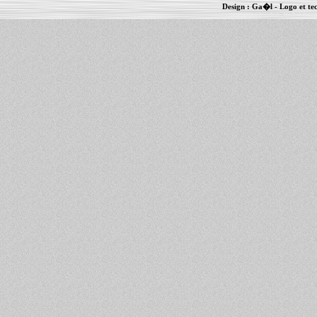
Design :
Ga�l
- Logo et te
Informations :
PowerBook
-
MacBook Pro
-
i