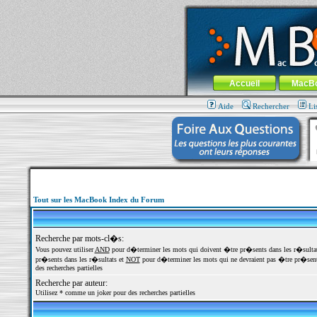
MacBook-fr.com : 100% Apple... 100% nom
Aller au contenu
-
Aller au menu 
Menu général
Accueil
MacB
Aide
Rechercher
Li
Tout sur les MacBook Index du Forum
Recherche par mots-cl�s:
Vous pouvez utiliser
AND
pour d�terminer les mots qui doivent �tre pr�sents dans les r�sulta
pr�sents dans les r�sultats et
NOT
pour d�terminer les mots qui ne devraient pas �tre pr�sents
des recherches partielles
Recherche par auteur:
Utilisez * comme un joker pour des recherches partielles