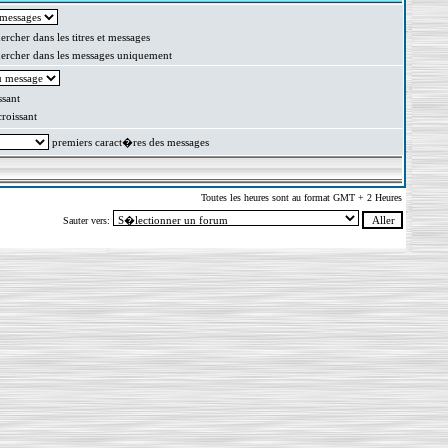
rcher dans les titres et messages
rcher dans les messages uniquement
sant
oissant
premiers caract�res des messages
Toutes les heures sont au format GMT + 2 Heures
Sauter vers: