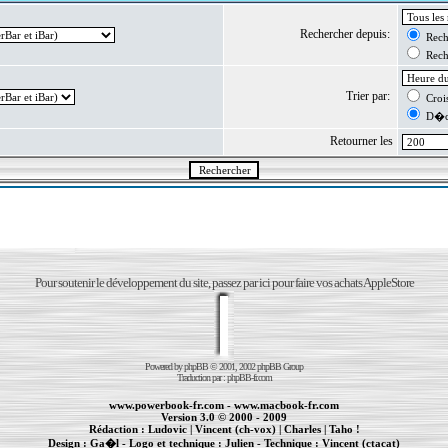
Rechercher depuis:
Reche
Reche
Trier par:
Crois
D�cr
Retourner les
Pour soutenir le développement du site, passez par ici pour faire vos achats AppleStore
Powered by
phpBB
© 2001, 2002 phpBB Group
Traduction par :
phpBB-fr.com
www.powerbook-fr.com
-
www.macbook-fr.com
Version 3.0 © 2000 - 2009
Rédaction :
Ludovic
|
Vincent (ch-vox)
|
Charles
|
Taho !
Design :
Ga�l
- Logo et technique :
Julien
- Technique :
Vincent (ctacat)