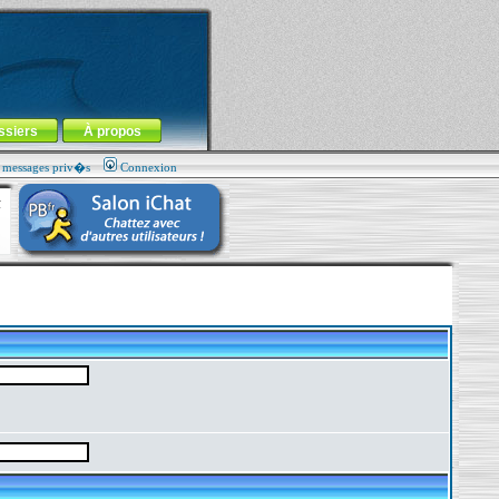
ssiers
À propos
s messages priv�s
Connexion