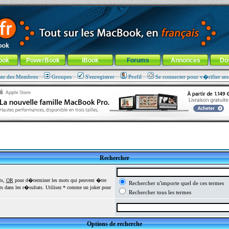
ade !
général
-
Aller au menu de la rubrique
ook
PowerBook
iBook
Forums
Annonces
Do
ste des Membres
Groupes
S'enregistrer
Profil
Se connecter pour v�rifier se
Rechercher
ts,
OR
pour d�terminer les mots qui peuvent �tre
Rechercher n'importe quel de ces termes
 dans les r�sultats. Utilisez * comme un joker pour
Rechercher tous les termes
Options de recherche