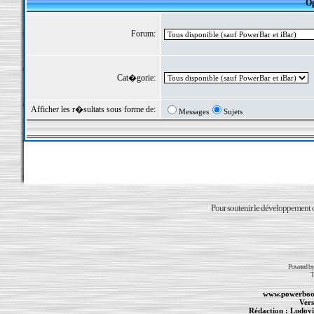
Op
Forum:
Cat�gorie:
Afficher les r�sultats sous forme de:
Messages
Sujets
Pour soutenir le développement du
Powered b
T
www.powerboo
Vers
Rédaction :
Ludovi