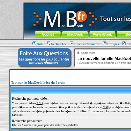
MacBook-fr.com : 100% Apple... 100% nomade !
Aller au contenu
-
Aller au menu général
-
Aller au menu de la
Menu général
Accueil
MacBook
PowerBook
iBo
Aide
Rechercher
Liste des Membres
Groupes
S'e
Tout sur les MacBook Index du Forum
Recherche par mots-cl�s:
Vous pouvez utiliser
AND
pour d�terminer les mots qui doivent �tre pr�sents dans les r�sultats
pour d�terminer les mots qui peuvent �tre pr�sents dans les r�sultats et
NOT
pour d�terminer l
qui ne devraient pas �tre pr�sents dans les r�sultats. Utilisez * comme un joker pour des recherch
partielles
Recherche par auteur:
Utilisez * comme un joker pour des recherches partielles