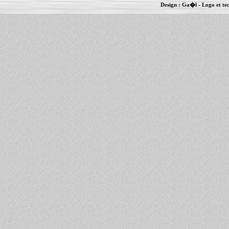
Design :
Ga�l
- Logo et te
Informations :
PowerBook
-
MacBook Pro
-
i