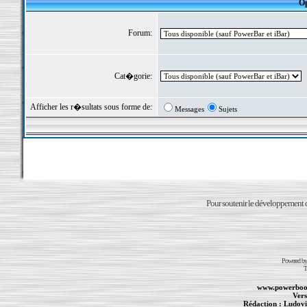
Op
Forum:
Cat�gorie:
Afficher les r�sultats sous forme de:
Messages
Sujets
Pour soutenir le développement du
Powered b
T
www.powerboo
Vers
Rédaction :
Ludovi