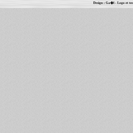
Design :
Ga�l
- Logo et te
Informations :
PowerBook
-
MacBook Pro
-
i