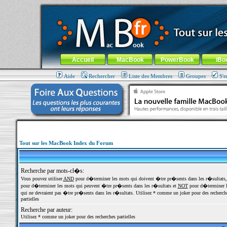
MacBook-fr.com : 100% Apple... 100% nomade !
Aller au contenu
-
Aller au menu général
-
Aller au menu de la
Menu général
Accueil
MacBook
PowerBook
iBo
Aide
Rechercher
Liste des Membres
Groupes
S'e
Tout sur les MacBook Index du Forum
Recherche par mots-cl�s:
Vous pouvez utiliser
AND
pour d�terminer les mots qui doivent �tre pr�sents dans les r�sultats
pour d�terminer les mots qui peuvent �tre pr�sents dans les r�sultats et
NOT
pour d�terminer l
qui ne devraient pas �tre pr�sents dans les r�sultats. Utilisez * comme un joker pour des recherch
partielles
Recherche par auteur:
Utilisez * comme un joker pour des recherches partielles