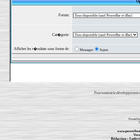
Op
Forum:
Cat�gorie:
Afficher les r�sultats sous forme de:
Messages
Sujets
Pour soutenir le développement du
Powered b
T
www.powerboo
Vers
Rédaction :
Ludovi