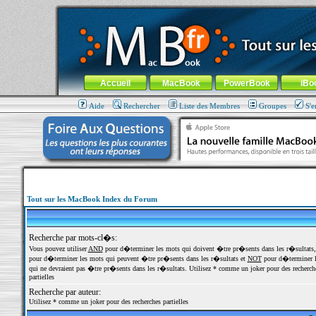
MacBook-fr.com : 100% Apple... 100% nomade !
Aller au contenu
-
Aller au menu général
-
Aller au menu de la
Menu général
Accueil
MacBook
PowerBook
iBo
Aide
Rechercher
Liste des Membres
Groupes
S'e
Tout sur les MacBook Index du Forum
Recherche par mots-cl�s:
Vous pouvez utiliser
AND
pour d�terminer les mots qui doivent �tre pr�sents dans les r�sultats
pour d�terminer les mots qui peuvent �tre pr�sents dans les r�sultats et
NOT
pour d�terminer l
qui ne devraient pas �tre pr�sents dans les r�sultats. Utilisez * comme un joker pour des recherch
partielles
Recherche par auteur:
Utilisez * comme un joker pour des recherches partielles