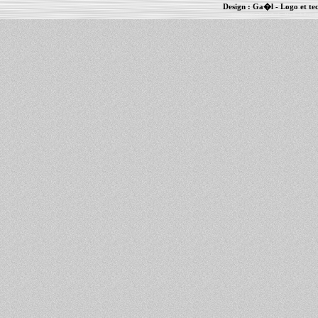
Design :
Ga�l
- Logo et te
Informations :
PowerBook
-
MacBook Pro
-
i