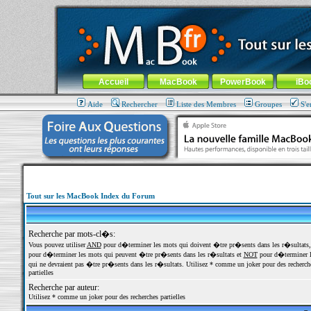
MacBook-fr.com : 100% Apple... 100% nomade !
Aller au contenu
-
Aller au menu général
-
Aller au menu de la
Menu général
Accueil
MacBook
PowerBook
iBo
Aide
Rechercher
Liste des Membres
Groupes
S'e
Tout sur les MacBook Index du Forum
Recherche par mots-cl�s:
Vous pouvez utiliser
AND
pour d�terminer les mots qui doivent �tre pr�sents dans les r�sultats
pour d�terminer les mots qui peuvent �tre pr�sents dans les r�sultats et
NOT
pour d�terminer l
qui ne devraient pas �tre pr�sents dans les r�sultats. Utilisez * comme un joker pour des recherch
partielles
Recherche par auteur:
Utilisez * comme un joker pour des recherches partielles