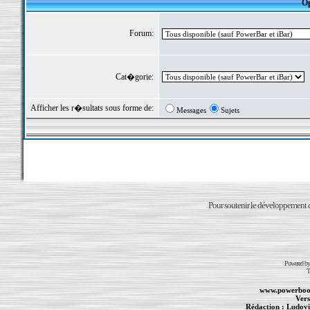
Op
Forum:
Cat�gorie:
Afficher les r�sultats sous forme de:
Messages
Sujets
Pour soutenir le développement du
Powered b
T
www.powerboo
Vers
Rédaction :
Ludovi