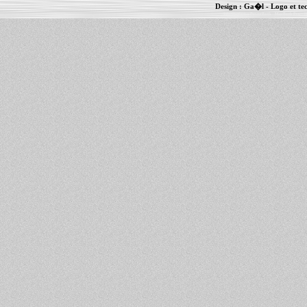
Design :
Ga�l
- Logo et te
Informations :
PowerBook
-
MacBook Pro
-
i