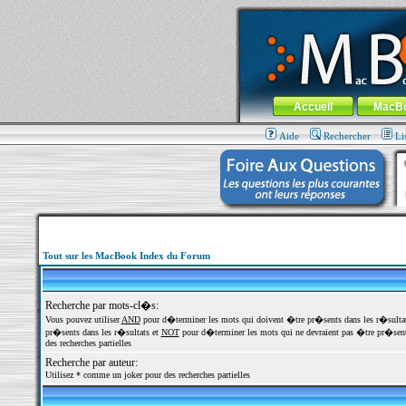
MacBook-fr.com : 100% Apple... 100% nom
Aller au contenu
-
Aller au menu 
Menu général
Accueil
MacB
Aide
Rechercher
Li
Tout sur les MacBook Index du Forum
Recherche par mots-cl�s:
Vous pouvez utiliser
AND
pour d�terminer les mots qui doivent �tre pr�sents dans les r�sulta
pr�sents dans les r�sultats et
NOT
pour d�terminer les mots qui ne devraient pas �tre pr�sents
des recherches partielles
Recherche par auteur:
Utilisez * comme un joker pour des recherches partielles