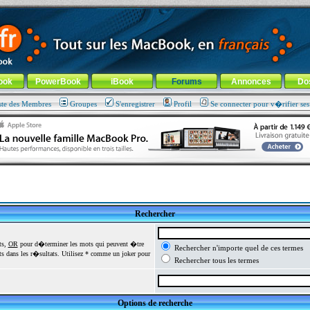
ade !
général
-
Aller au menu de la rubrique
ook
PowerBook
iBook
Forums
Annonces
Do
ste des Membres
Groupes
S'enregistrer
Profil
Se connecter pour v�rifier se
Rechercher
ts,
OR
pour d�terminer les mots qui peuvent �tre
Rechercher n'importe quel de ces termes
 dans les r�sultats. Utilisez * comme un joker pour
Rechercher tous les termes
Options de recherche