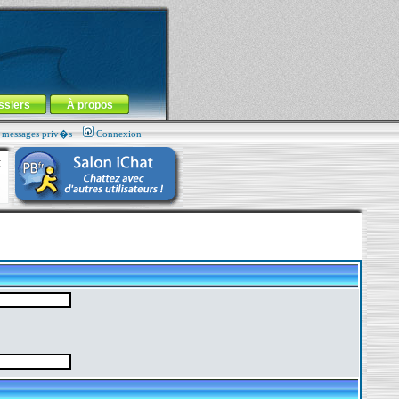
ssiers
À propos
s messages priv�s
Connexion