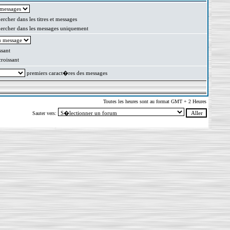
rcher dans les titres et messages
rcher dans les messages uniquement
sant
oissant
premiers caract�res des messages
Toutes les heures sont au format GMT + 2 Heures
Sauter vers: