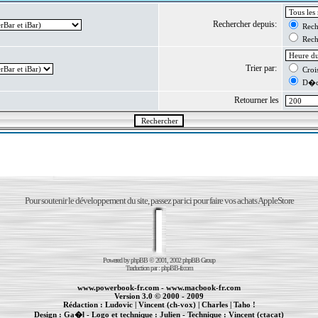
Rechercher depuis:
Reche
Reche
Trier par:
Crois
D�cr
Retourner les
Pour soutenir le développement du site, passez par ici pour faire vos achats AppleStore
Powered by
phpBB
© 2001, 2002 phpBB Group
Traduction par :
phpBB-fr.com
www.powerbook-fr.com
-
www.macbook-fr.com
Version 3.0 © 2000 - 2009
Rédaction :
Ludovic
|
Vincent (ch-vox)
|
Charles
|
Taho !
Design :
Ga�l
- Logo et technique :
Julien
- Technique :
Vincent (ctacat)