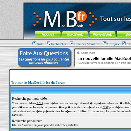
MacBook-fr.com : 100% Apple... 100% nomade !
Aller au contenu
-
Aller au menu général
-
Aller au menu de la
Menu général
Accueil
MacBook
PowerBook
iBo
Aide
Rechercher
Liste des Membres
Groupes
S'e
Tout sur les MacBook Index du Forum
Recherche par mots-cl�s:
Vous pouvez utiliser
AND
pour d�terminer les mots qui doivent �tre pr�sents dans les r�sultats
pour d�terminer les mots qui peuvent �tre pr�sents dans les r�sultats et
NOT
pour d�terminer l
qui ne devraient pas �tre pr�sents dans les r�sultats. Utilisez * comme un joker pour des recherch
partielles
Recherche par auteur:
Utilisez * comme un joker pour des recherches partielles