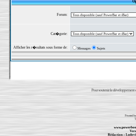
Op
Forum:
Cat�gorie:
Afficher les r�sultats sous forme de:
Messages
Sujets
Pour soutenir le développement du
Powered b
T
www.powerboo
Vers
Rédaction :
Ludovi