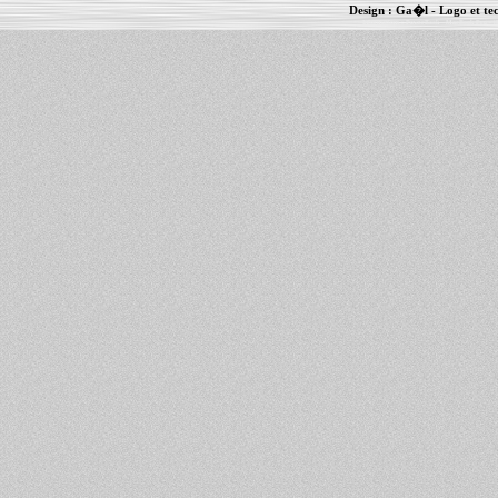
Design :
Ga�l
- Logo et te
Informations :
PowerBook
-
MacBook Pro
-
i