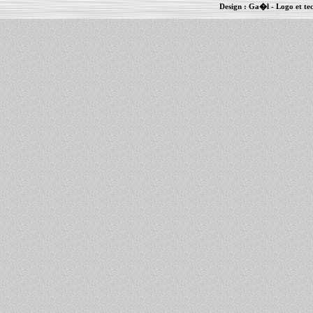
Design :
Ga�l
- Logo et te
Informations :
PowerBook
-
MacBook Pro
-
i