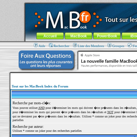
MacBook-fr.com : 100% Apple... 100% nomade !
Aller au contenu
-
Aller au menu général
-
Aller au menu de la
Menu général
Accueil
MacBook
PowerBook
iBo
Aide
Rechercher
Liste des Membres
Groupes
S'e
Tout sur les MacBook Index du Forum
Recherche par mots-cl�s:
Vous pouvez utiliser
AND
pour d�terminer les mots qui doivent �tre pr�sents dans les r�sultats
pour d�terminer les mots qui peuvent �tre pr�sents dans les r�sultats et
NOT
pour d�terminer l
qui ne devraient pas �tre pr�sents dans les r�sultats. Utilisez * comme un joker pour des recherch
partielles
Recherche par auteur:
Utilisez * comme un joker pour des recherches partielles