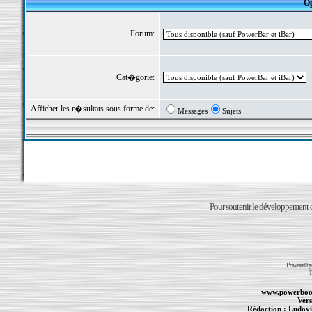
Op
Forum:
Cat�gorie:
Afficher les r�sultats sous forme de:
Messages
Sujets
Pour soutenir le développement du
Powered b
T
www.powerboo
Vers
Rédaction :
Ludovi